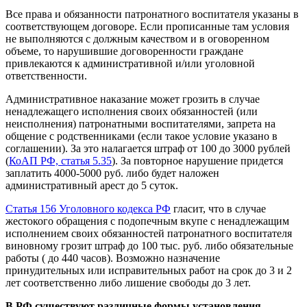
Все права и обязанности патронатного воспитателя указаны в
соответствующем договоре. Если прописанные там условия
не выполняются с должным качеством и в оговоренном
объеме, то нарушившие договоренности граждане
привлекаются к административной и/или уголовной
ответственности.
Административное наказание может грозить в случае
ненадлежащего исполнения своих обязанностей (или
неисполнения) патронатными воспитателями, запрета на
общение с родственниками (если такое условие указано в
соглашении). За это налагается штраф от 100 до 3000 рублей
(
КоАП РФ, статья 5.35
). За повторное нарушение придется
заплатить 4000-5000 руб. либо будет наложен
административный арест до 5 суток.
Статья 156 Уголовного кодекса РФ
гласит, что в случае
жестокого обращения с подопечным вкупе с ненадлежащим
исполнением своих обязанностей патронатного воспитателя
виновному грозит штраф до 100 тыс. руб. либо обязательные
работы ( до 440 часов). Возможно назначение
принудительных или исправительных работ на срок до 3 и 2
лет соответственно либо лишение свободы до 3 лет.
В РФ существуют различные формы установления