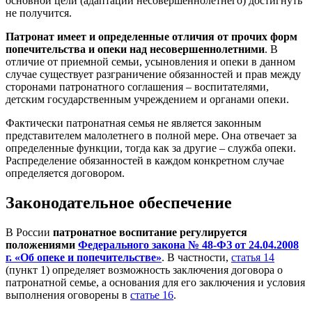
основной цели (адаптации несовершеннолетнего) достигнуть
не получится.
Патронат имеет и определенные отличия от прочих форм
попечительства и опеки над несовершеннолетними
. В
отличие от приемной семьи, усыновления и опеки в данном
случае существует разграничение обязанностей и прав между
сторонами патронатного соглашения – воспитателями,
детским государственным учреждением и органами опеки.
Фактически патронатная семья не является законным
представителем малолетнего в полной мере. Она отвечает за
определенные функции, тогда как за другие – служба опеки.
Распределение обязанностей в каждом конкретном случае
определяется договором.
Законодательное обеспечение
В России
патронатное воспитание регулируется
положениями
Федерального закона № 48-ФЗ от 24.04.2008
г. «Об опеке и попечительстве»
. В частности,
статья 14
(пункт 1) определяет возможность заключения договора о
патронатной семье, а основания для его заключения и условия
выполнения оговорены в
статье 16
.