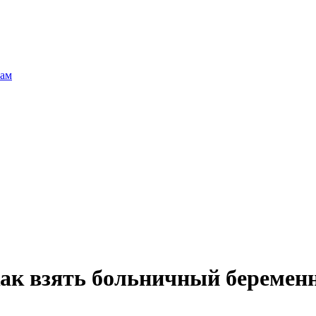
там
ак взять больничный беременн