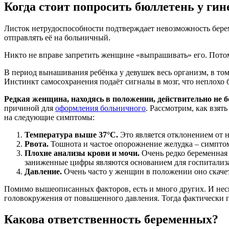
Когда стоит попросить бюллетень у гин
Листок нетрудоспособности подтверждает невозможность берем
отправлять её на больничный.
Никто не вправе запретить женщине «выпрашивать» его. Потому ч
В период вынашивания ребёнка у девушек весь организм, в т
Инстинкт самосохранения подаёт сигналы в мозг, что неплохо 
Редкая женщина, находясь в положении, действительно не б
причиной для
оформления больничного
. Рассмотрим, как взят
на следующие симптомы:
Температура выше 37°С.
Это является отклонением от н
Рвота.
Тошнота и частое опорожнение желудка – симптом,
Плохие анализы крови и мочи.
Очень редко беременная 
заниженные цифры являются основанием для госпитализ
Давление.
Очень часто у женщин в положении оно скачет,
Помимо вышеописанных факторов, есть и много других. И несмо
головокружения от повышенного давления. Тогда фактически по
Какова ответственность беременных?