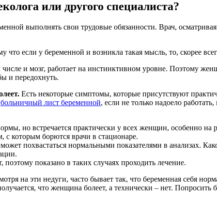
еколога или другого специалиста?
енной выполнять свои трудовые обязанности. Врач, осматривая
то если у беременной и возникла такая мысль, то, скорее всего, 
ом числе и мозг, работает на инстинктивном уровне. Поэтому ж
бы и передохнуть.
олеет.
Есть некоторые симптомы, которые присутствуют практи
ь
больничный лист беременной
, если не только надоело работать
ормы, но встречается практически у всех женщин, особенно на 
 с которым борются врачи в стационаре.
может похвастаться нормальными показателями в анализах. Како
ации.
 поэтому показано в таких случаях проходить лечение.
тря на эти недуги, часто бывает так, что беременная себя норм
лучается, что женщина болеет, а технически – нет. Попросить б