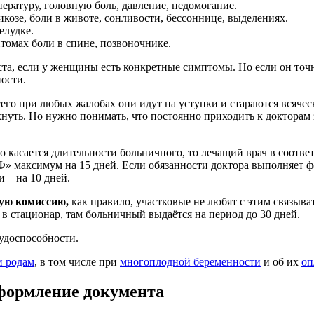
ратуру, головную боль, давление, недомогание.
озе, боли в животе, сонливости, бессоннице, выделениях.
елудке.
томах боли в спине, позвоночнике.
ста, если у женщины есть конкретные симптомы. Но если он точн
ости.
сего при любых жалобах они идут на уступки и стараются всяч
нуть. Но нужно понимать, что постоянно приходить к докторам 
Что касается длительности больничного, то лечащий врач в соотв
Ф» максимум на 15 дней. Если обязанности доктора выполняет ф
– на 10 дней.
ную комиссию,
как правило, участковые не любят с этим связыват
 в стационар, там больничный выдаётся на период до 30 дней.
удоспособности.
и родам
, в том числе при
многоплодной беременности
и об их
оп
оформление документа