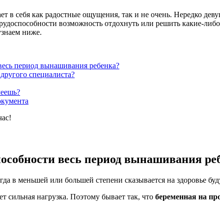
ет в себя как радостные ощущения, так и не очень. Нередко де
етрудоспособности возможность отдохнуть или решить какие-либо
узнаем ниже.
весь период вынашивания ребенка?
 другого специалиста?
леешь?
окумента
час!
пособности весь период вынашивания ре
егда в меньшей или большей степени сказывается на здоровье бу
ет сильная нагрузка. Поэтому бывает так, что
беременная на пр