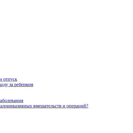
и отпуск
оду за ребенком
заболевания
малоинвазивных вмешательств и операций?