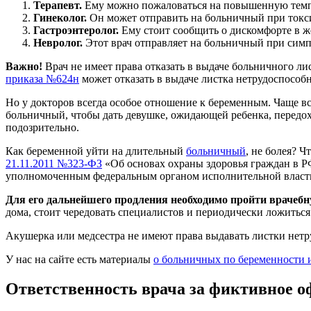
Терапевт.
Ему можно пожаловаться на повышенную темпе
Гинеколог.
Он может отправить на больничный при токсик
Гастроэнтеролог.
Ему стоит сообщить о дискомфорте в ж
Невролог.
Этот врач отправляет на больничный при симп
Важно!
Врач не имеет права отказать в выдаче больничного ли
приказа №624н
может отказать в выдаче листка нетрудоспособн
Но у докторов всегда особое отношение к беременным. Чаще в
больничный, чтобы дать девушке, ожидающей ребенка, передох
подозрительно.
Как беременной уйти на длительный
больничный
, не болея? 
21.11.2011 №323-ФЗ
«Об основах охраны здоровья граждан в Р
уполномоченным федеральным органом исполнительной власти 
Для его дальнейшего продления необходимо пройти врачеб
дома, стоит чередовать специалистов и периодически ложиться
Акушерка или медсестра не имеют права выдавать листки нетр
У нас на сайте есть материалы
о больничных по беременности 
Ответственность врача за фиктивное 