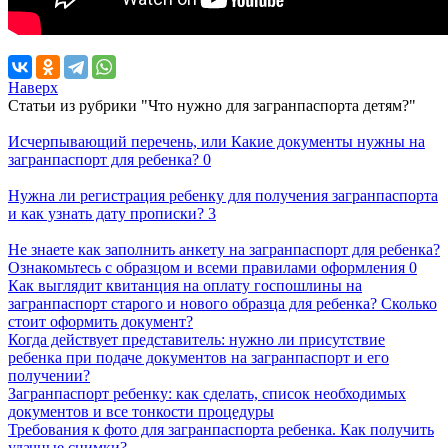
Наверх
Статьи из рубрики "Что нужно для загранпаспорта детям?"
Исчерпывающий перечень, или Какие документы нужны на
загранпаспорт для ребенка?
0
Нужна ли регистрация ребенку для получения загранпаспорта
и как узнать дату прописки?
3
Не знаете как заполнить анкету на загранпаспорт для ребенка?
Ознакомьтесь с образцом и всеми правилами оформления
0
Как выглядит квитанция на оплату госпошлины на
загранпаспорт старого и нового образца для ребенка? Сколько
стоит оформить документ?
Когда действует представитель: нужно ли присутствие
ребенка при подаче документов на загранпаспорт и его
получении?
Загранпаспорт ребенку: как сделать, список необходимых
документов и все тонкости процедуры
Требования к фото для загранпаспорта ребенка. Как получить
удачные снимки?