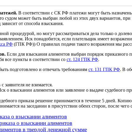
латежей.
В соответствии с СК РФ платежи могут быть назначен
 то судом может быть выбран любой из этих двух вариантов, при
 зависит от способа взыскания.
нной процедурой, но могут рассматриваться дела только о доле
заявлением. Иск понадобится, если плательщик имеет возражени
кса РФ
(ГПК РФ)) О правилах подачи такого возражения мы рас
ов.
Если для взыскания алиментов выбран порядок приказного п
бя все пункты в соответствии со
ст. 124 ГПК РФ
.
 быть подготовлено и отвечать требованиям
ст. 131 ГПК РФ
. В о
с заявителя не взимается.
ск о взыскании алиментов или заявление о выдаче судебного при
удебного приказа решение принимается в течение 5 дней. Копи
инимается на заседании в присутствии обеих сторон, после чего 
иказа о взыскании алиментов
приказа о взыскании алиментов
алиментов в твердой денежной сумме