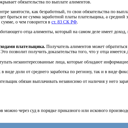
крывает обязательства по выплате алиментов.
нтре занятости, как безработный, то свои обязательства по вып
будет браться не сумма заработной платы плательщика, а средний
сумме, о чем говорится в
ст. 83 СК РФ
.
работающего отца алименты, который на самом деле имеет доход
сходами плательщика.
Получатель алиментов может обратиться к
о позволит получить доказательства того, что у отца имеется до
тупать незаинтересованные лица, которые обладают информацией
в виде доли от среднего заработка по региону, так и в виде фи
ельщик обязан выплачивать независимо от наличия у него зара
ов можно через суд в порядке приказного или искового произво