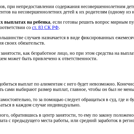
ов, при непредоставлении содержания несовершеннолетним детя
ентов на несовершеннолетних детей к их родителям (одному из н
х выплатах на ребенка
, если готовы решить вопрос мирным пут
соответствии со
ст. 83 СК РФ
.
ольшинстве случаев назначается в виде фиксированных ежемесяч
 своих обязательств.
 занятости, как безработное лицо, но при этом средства на выпла
ем может быть привлечено к ответственности.
о добиться выплат по алиментам с него будет невозможно. Конечн
ть сами выбирают размер выплат, главное, чтобы он был не мен
амостоятельно, то за помощью следует обращаться в суд, где и б
аться в каждом случае индивидуально.
го, обратившись в центр занятости, то ему по закону положено
плата с предыдущего места работы, или средний заработок в рег