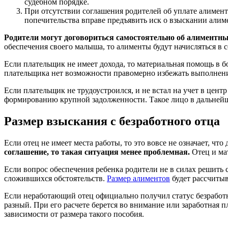
судебном порядке.
При отсутствии соглашения родителей об уплате алимент
попечительства вправе предъявить иск о взыскании алим
Родители могут договориться самостоятельно об алиментны
обеспечения своего малыша, то алименты будут начисляться в 
Если плательщик не имеет дохода, то материальная помощь в б
плательщика нет возможности правомерно избежать выполнения
Если плательщик не трудоустроился, и не встал на учет в центр
формированию крупной задолженности. Такое лицо в дальнейш
Размер взыскания с безработного отца
Если отец не имеет места работы, то это вовсе не означает, чт
соглашение, то такая ситуация менее проблемная.
Отец и ма
Если вопрос обеспечения ребенка родители не в силах решить с
сложившихся обстоятельств.
Размер алиментов
будет рассчитыв
Если неработающий отец официально получил статус безработно
разный. При его расчете берется во внимание или заработная 
зависимости от размера такого пособия.