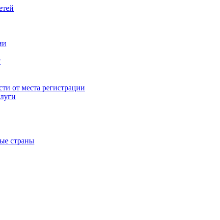
етей
ии
?
ти от места регистрации
слуги
ные страны