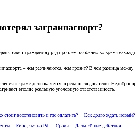
 потерял загранпаспорт?
рая создаст гражданину ряд проблем, особенно во время нахожд
ранпаспорта – чем различаются, чем грозит? В чем разница межд
явления о краже дело окажется передано следователю. Недоброп
матривает вполне реальную уголовную ответственность.
о стоит восстановить и где оплатить?
Как долго ждать новый?
енты
Консульство РФ
Сроки
Дальнейшие действия