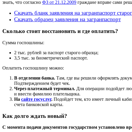
знать, что согласно
ФЗ от 21.12.2009
граждане вправе сами реша
Скачать бланк заявления на загранпаспорт старо
Скачать образец заявления на загранпаспорт
Сколько стоит восстановить и где оплатить?
Сумма госпошлины:
2 тыс. рублей за паспорт старого образца;
3,5 тыс. за биометрический паспорт.
Оплатить госпошлину можно:
В отделении банка.
Там, где вы решили оформлять докумен
Подтверждением будет чек.
Через платежный терминал.
Для операции подойдет любо
и ввести фамилию плательщика.
На
сайте госуслуг
.
Подойдет тем, кто имеет личный кабин
счета банковской карты.
Как долго ждать новый?
С момента подачи документов государством установлено вр