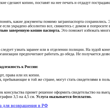
кие сделают копию, поставят на нее печать и отдадут пострадав
 понять, какие документы помимо загранпаспорта сохранились. 
 если украдено абсолютно все, свяжитесь с домом и попросите 
ально заверенную копию паспорта.
Это поможет избежать многих
следует узнать заранее или в отделении полиции. На худой коне
рганизации предпочитают работать до обеда. Не получается дозв
.
адлежность к России:
т, права или их копии.
, пребывающие в той же стране, могут стать свидетелями в поль
ик консульства примет решение оформить свидетельство на выез
графии 3,5 на 4,5 см.
Услуга оказывается бесплатно.
ва для возвращения в РФ