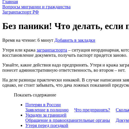
Главная
Вопросы миграции и гражданства
Загранпаспорт РФ
Без паники! Что делать, если
Время на чтение: 6 минут
Добавить в закладки
Утеря или кража
загранпаспорта
– ситуация неординарная, кото
восстановление документа, получать паспорт придется заново.
Узнайте, какие действия надо предпринять. Утеря и кража заг
понесет административную ответственность, во втором – нет.
На деле разницы практически никакой. В случае написания за
однако, не стоит забывать, что дача ложных показаний предус
Показать содержание
Потерян в России
Заявление в полицию
Что предпринять?
Скольк
Украден за границей
Обращение в правоохранительные органы
Докум
Утеря перед поездкой