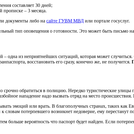
ения составляет 30 дней;
 прописке – 3 месяца.
али документы либо на
сайте ГУВМ МВД
или портале госуслуг.
ельный тип оповещения о готовности. Это может быть письмо н
 – одна из неприятнейших ситуаций, которая может случиться. О
ранпаспорта, восстановить его сразу, конечно же, не получится.
П
мо срочно обратиться в полицию. Нередко туристические улицы 
азбойное нападение надо вызвать отряд на место происшествия.
ывать эмоций или врать. В благополучных странах, таких как 
к словам потерпевшего возникнет недоверие, ему перестанут п
тем больше вероятность что паспорт будет найден. Если потерп