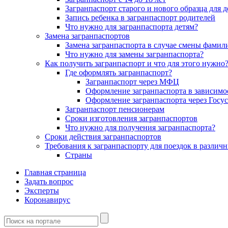
Загранпаспорт старого и нового образца для д
Запись ребенка в загранпаспорт родителей
Что нужно для загранпаспорта детям?
Замена загранпаспортов
Замена загранпаспорта в случае смены фамил
Что нужно для замены загранпаспорта?
Как получить загранпаспорт и что для этого нужно
Где оформлять загранпаспорт?
Загранпаспорт через МФЦ
Оформление загранпаспорта в зависимос
Оформление загранпаспорта через Госу
Загранпаспорт пенсионерам
Сроки изготовления загранпаспортов
Что нужно для получения загранпаспорта?
Сроки действия загранпаспортов
Требования к загранпаспорту для поездок в различ
Страны
Главная страница
Задать вопрос
Эксперты
Коронавирус