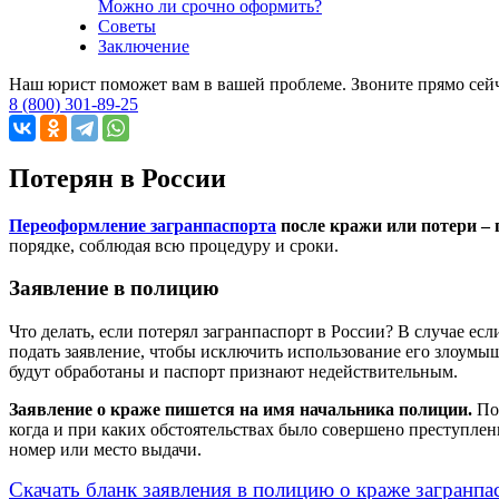
Можно ли срочно оформить?
Советы
Заключение
Наш юрист поможет вам в вашей проблеме. Звоните прямо сей
8 (800) 301-89-25
Потерян в России
Переоформление загранпаспорта
после кражи или потери – 
порядке, соблюдая всю процедуру и сроки.
Заявление в полицию
Что делать, если потерял загранпаспорт в России? В случае ес
подать заявление, чтобы исключить использование его злоумы
будут обработаны и паспорт признают недействительным.
Заявление о краже пишется на имя начальника полиции.
Пом
когда и при каких обстоятельствах было совершено преступле
номер или место выдачи.
Скачать бланк заявления в полицию о краже загранпа