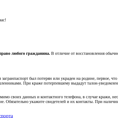
час!
право любого гражданина.
В отличие от восстановления обычно
ли загранпаспорт был потерян или украден на родине, первое, чт
шленниками. При краже потерпевшему выдадут талон-уведомление
имо своих данных и контактного телефона, в случае кражи, нео
ние. Обязательно укажите свидетелей и их контакты. При налич
спорта