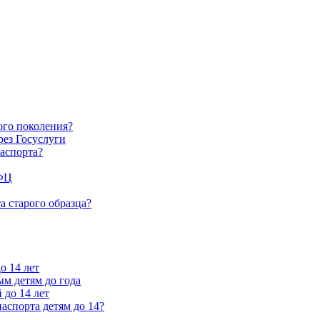
ого поколения?
рез Госуслуги
аспорта?
МФЦ
а старого образца?
о 14 лет
м детям до года
 до 14 лет
аспорта детям до 14?