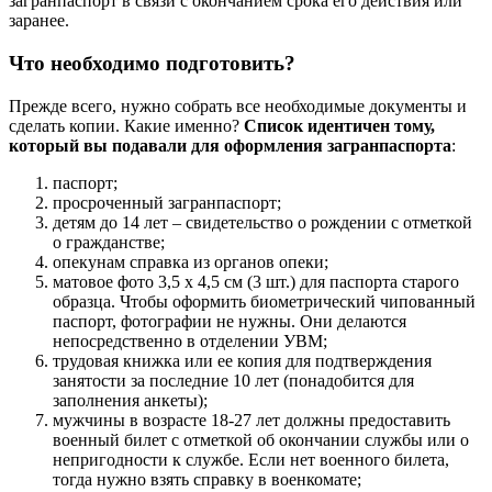
загранпаспорт в связи с окончанием срока его действия или
заранее.
Что необходимо подготовить?
Прежде всего, нужно собрать все необходимые документы и
сделать копии. Какие именно?
Список идентичен тому,
который вы подавали для оформления загранпаспорта
:
паспорт;
просроченный загранпаспорт;
детям до 14 лет – свидетельство о рождении с отметкой
о гражданстве;
опекунам справка из органов опеки;
матовое фото 3,5 х 4,5 см (3 шт.) для паспорта старого
образца. Чтобы оформить биометрический чипованный
паспорт, фотографии не нужны. Они делаются
непосредственно в отделении УВМ;
трудовая книжка или ее копия для подтверждения
занятости за последние 10 лет (понадобится для
заполнения анкеты);
мужчины в возрасте 18-27 лет должны предоставить
военный билет с отметкой об окончании службы или о
непригодности к службе. Если нет военного билета,
тогда нужно взять справку в военкомате;