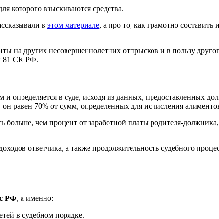
для которого взыскиваются средства.
рассказывали в
этом материале
, а про то, как грамотно составить
ты на других несовершеннолетних отпрысков и в пользу другого 
и 81 СК РФ.
м и определяется в суде, исходя из данных, предоставленных д
, он равен 70% от сумм, определенных для исчисления алименто
ь больше, чем процент от заработной платы родителя-должника,
оходов ответчика, а также продолжительность судебного процес
кс РФ
, а именно:
тей в судебном порядке.