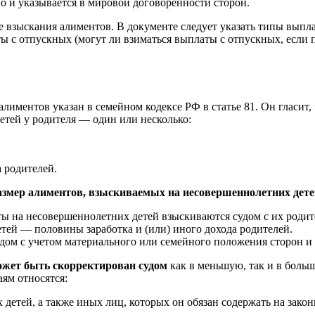
о и указывается в мировой договоренности сторон.
се взыскания алиментов. В документе следует указать типы выпл
 с отпускных (могут ли взиматься выплаты с отпускных, если п
лиментов указан в семейном кодексе РФ в статье 81. Он гласит,
детей у родителя — один или несколько:
 родителей.
змер алиментов, взыскиваемых на несовершеннолетних дете
ы на несовершеннолетних детей взыскиваются судом с их родит
детей — половины заработка и (или) иного дохода родителей.
удом с учетом материального или семейного положения сторон 
ожет быть скорректирован судом
как в меньшую, так и в боль
аям относятся:
 детей, а также иных лиц, которых он обязан содержать на зако