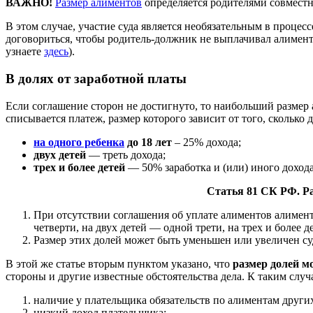
ВАЖНО!
Размер алиментов
определяется родителями совместн
В этом случае, участие суда является необязательным в процес
договориться, чтобы родитель-должник не выплачивал алименты
узнаете
здесь
).
В долях от заработной платы
Если соглашение сторон не достигнуто, то наибольший размер а
списывается платеж, размер которого зависит от того, сколько 
на одного ребенка
до 18 лет
– 25% дохода;
двух детей
— треть дохода;
трех и более детей
— 50% заработка и (или) иного дохода
Статья 81 СК РФ. Ра
При отсутствии соглашения об уплате алиментов алимент
четверти, на двух детей — одной трети, на трех и более 
Размер этих долей может быть уменьшен или увеличен с
В этой же статье вторым пунктом указано, что
размер долей м
стороны и другие известные обстоятельства дела. К таким случ
наличие у плательщика обязательств по алиментам других
низкий доход плательщика;