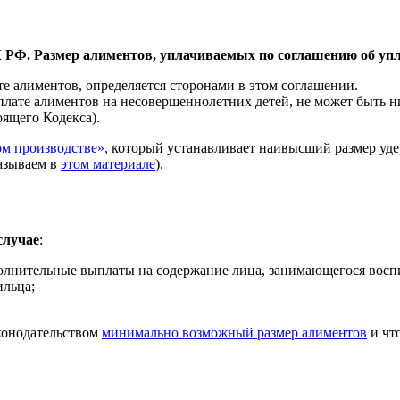
 РФ. Размер алиментов, уплачиваемых по соглашению об уп
е алиментов, определяется сторонами в этом соглашении.
лате алиментов на несовершеннолетних детей, не может быть н
оящего Кодекса).
м производстве»,
который устанавливает наивысший размер удер
азываем в
этом материале
).
случае
:
лнительные выплаты на содержание лица, занимающегося воспит
ильца;
аконодательством
минимально возможный размер алиментов
и что