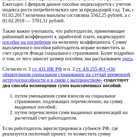
Ежегодно 1 февраля данное пособие индексируется с учетом
индекса роста потребительских цен за предыдущий год. Так, с
01.02.2017 величина выплаты составляла 5562,25 рублей, а с
01.02.2018 — 5701,31 рублей.
Также важно учитывать, что работодатели, применяющие
районный коэффициент к заработной плате, индексируют
пособие на погребение
на величину коэффициента. Сумму
выплаченного пособия работодатель вправе возместить за
счет средств Фонда социального страхования. Более подробно
о том, от чего зависит размер пособия, мы рассказываем
здесь
.
Согласно п. 2
ст. 431 НК РФ
и п. 2
ст. 4.6 255-ФЗ «Об
обязательном социальном страховании на случай временной
нетрудоспособности и в связи с материнством»
существует
два способа возмещения сумм выплаченных пособий
:
путем уменьшения сумм взносов на социальное
страхование, подлежащих перечислению, на сумму
выданных пособий;
путем перечисления сумм выданных компенсаций на
расчетный счет работодателя.
Если работодатель зарегистрирован в субъекте РФ, где
реализуется пилотный проект, то возместить сумму