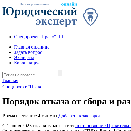
Спецпроект "Право" 👮‍♂️
Главная страница
Задать вопрос
Эксперты
Коронавирус
Главная
Спецпроект "Право" 👮‍♂️
Порядок отказа от сбора и р
Время на чтение: 4 минуты
Добавить в закладки
С 1 июня 2023 года вступает в силу
постановление Правитель
биометрических персональных данных (БПД) в Единой биометри