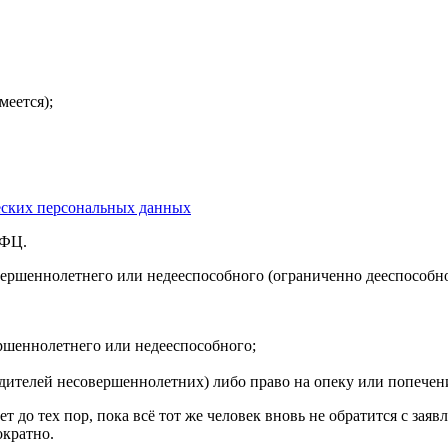
меется);
ческих персональных данных
МФЦ.
овершеннолетнего или недееспособного (ограниченно дееспособн
ршеннолетнего или недееспособного;
дителей несовершеннолетних) либо право на опеку или попечен
т до тех пор, пока всё тот же человек вновь не обратится с зая
ократно.