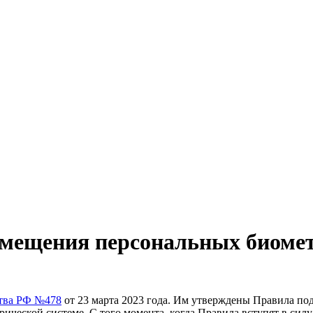
азмещения персональных биом
ства РФ №478
от 23 марта 2023 года. Им утверждены Правила под
ческой системе. С того момента, когда Правила вступят в силу