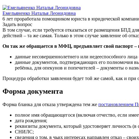
Емельяненко Наталья Леонидовна
6 лет проработала помощником юриста в юридической компан
Задать вопрос
В том случае, если требуется отказаться от размещения БПД д
действий – та же самая. Только в этом случае заявление об от
Он так же обращается в МФЦ, предъявляет свой паспорт – 
данные несовершеннолетнего или недееспособного лица 
данные документов, подтверждающих его полномочия выст
ребёнка, для опекунов и попечителей – документы о назн
Процедура обработки заявления будет той же самой, как и при 
Форма документа
Форма бланка для отказа утверждена тем же
постановлением П
полное имя обращающегося (включая отчество, если имеет
дата рождения;
реквизиты документа, который удостоверяет личность (в с
СНИЛС;
сведения о том, в чьих интересах направлен отказ – сво