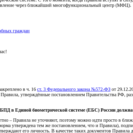
аявление через ближайший многофункциональный центр (МФЦ).
обных граждан
час!
закреплено в ч. 16
ст. 3 Федерального закона №572-ФЗ
от 29.12.2
равила, утверждённые постановлением Правительства РФ, разрабо
и БПД в Единой биометрической системе (ЕБС) России должн
етно – Правила не уточняют, поэтому можно идти просто в бли
 форма утверждена тем же постановлением, что и Правила), под
тверждают его личность. В качестве таких документов Правила 