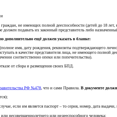
ии
ля граждан, не имеющих полной дееспособности (детей до 18 лет
казе должен подавать их законный представитель либо назначенн
но дополнительно ещё должен указать в бланке:
(полное имя, дату рождения, реквизиты подтверждающего личн
упать в качестве представителя лица, не имеющего полной дее
ачении соответственно опеки или попечительства).
отказе от сбора и размещения своих БПД.
равительства РФ №478
, что и сами Правила.
В документе долж
ся);
лучае, если им является паспорт – то серия, номер, дата выдачи
их или несовершеннолетнего или недееспособного человека;