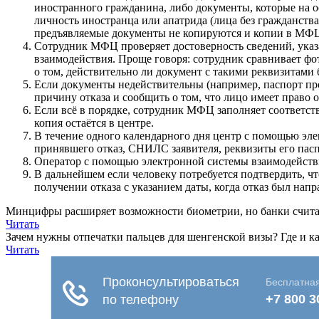
иностранного гражданина, либо документы, которые на
личность иностранца или апатрида (лица без гражданст
предъявляемые документы не копируются и копии в МФЦ
Сотрудник МФЦ проверяет достоверность сведений, указа
взаимодействия. Проще говоря: сотрудник сравнивает фот
о том, действительно ли документ с такими реквизитами 
Если документы недействительны (например, паспорт про
причину отказа и сообщить о том, что лицо имеет право 
Если всё в порядке, сотрудник МФЦ заполняет соответств
копия остаётся в центре.
В течение одного календарного дня центр с помощью эл
принявшего отказ, СНИЛС заявителя, реквизиты его пасп
Оператор с помощью электронной системы взаимодействи
В дальнейшем если человеку потребуется подтвердить, чт
получении отказа с указанием даты, когда отказ был напр
Минцифры расширяет возможности биометрии, но банки счит
Читать
Зачем нужны отпечатки пальцев для шенгенской визы? Где и ка
Читать