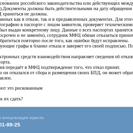
 основании российского законодательства или действующих меж
ва).Документы должны быть действительными на дату обращения 
 храниться не должны.
нных как в отказе, так и в предъявленных документах. Для это
ографию в паспорте с лицом заявителя, проверяет техническими
был выдан конкретному лицу. Данные о всех паспортах хранятся
срочен и не заменён), сотрудник МФЦ обязан отказаться приним
обратиться повторно после того, как ошибки будут исправлены.
ующие графы в бланке отказа и заверяет его своей подписью. По
ектронных средств взаимодействия направляет сведения об отк
орта.
я передаёт в МФЦ подтверждение того, что отказ принят.
о он отказался от сбора и размещения своих БПД, он может обра
авлен.
ают это рискованным
к их сдать?