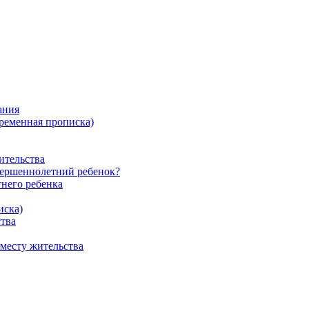
ания
ременная прописка)
ительства
овершеннолетний ребенок?
него ребенка
иска)
ства
 месту жительства