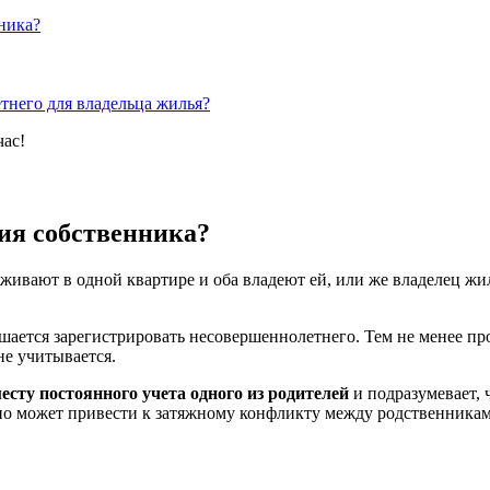
ника?
тнего для владельца жилья?
час!
сия собственника?
живают в одной квартире и оба владеют ей, или же владелец жи
ашается зарегистрировать несовершеннолетнего. Тем не менее п
не учитывается.
есту постоянного учета одного из родителей
и подразумевает, 
о может привести к затяжному конфликту между родственниками