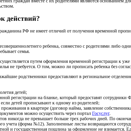
етних граждан вместе с их родителями являются основанием дл
ьством.
ок действий?
ражданина РФ не имеет отличий от получения временной пропи
совершеннолетнего ребенка, совместно с родителями либо одни
ебывает семья.
осуществляется путем оформления временной регистрации к уж
ья не требуется. О том, можно ли прописать ребенка без соглас
лижайшие родственники предоставляют в региональное отделен
олетия детей;
енной регистрации на бланке, который предоставят сотрудники
, если детей прописывают к одному из родителей;
о проживания в квартире (договор найма, заявление собственн
 документов можно осуществить через портал
Госуслуг
.
тов никогда не превышает больше трех рабочих дней. По оконч
кого учета (форма №12). Заполненные листы возвращаются сотр
ной и государственная пошлина за оформление не взимается. Е