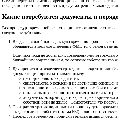
Случаи переезда временно зарегистрированных несовершеннол
последствий и ответственности, предусмотренных законодател
Какие потребуются документы и поряд
Вся процедура временной регистрации несовершеннолетнего г
следующие действия:
Владелец жилой площади, куда временно прописывают не
обращается в местное отделение ФМС того района, где пр
Если прописка не достигших совершеннолетия граждан 
ближайшим родственникам, то согласие собственников жил
Для прописки малолетнего гражданина, родители или б
документации предусматривает подачу:
паспорта одного из родителей;
свидетельства о рождении не достигших совершенн
заполненного по форме заявления просьбой о врем
нотариально заверенного согласия отца или матери
документа, который удостоверяет право временног
собственности на жилье). Самостоятельную подачу
Срок рассмотрения поданных на прописку детей докумен
выдается лист прибытия (форма №2) и лист статистичес
Процедура временной прописки граждан является бесплат