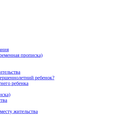
ания
ременная прописка)
ительства
овершеннолетний ребенок?
него ребенка
иска)
ства
 месту жительства