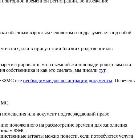
я повторной временной регистрации, во избежание
ски обычным взрослым человеком и подразумевает под собой
м из них, или в присутствии близких родственников
е зарегистрированным на съемной жилплощади родителям или
ия собственника и как это сделать, мы писали
тут
.
ие ФМС все
необходимые для регистрации документы
. Перечень
 ФМС;
ика помещения или документ подтверждающий право
анию положенного на рассмотрение времени для заполнения
удникам ФМС.
динственные затраты можно понести, если потребуются услуги