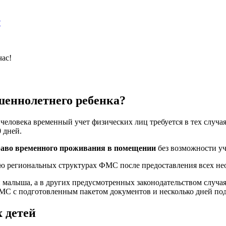
?
час!
шеннолетнего ребенка?
а человека временный учет физических лиц требуется в тех случ
 дней.
право временного проживания в помещении
без возможности уч
ю региональных структурах ФМС после предоставления всех не
 малыша, а в других предусмотренных законодательством случа
МС с подготовленным пакетом документов и несколько дней под
 детей