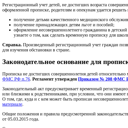
Регистрационный учет детей, не достигших возраста совершенн
оформленной прописке, родителям и опекунам удается решить 
получение детьми качественного медицинского обслужив
получение принадлежащих детям льгот и пособий;
оформление несовершеннолетнего гражданина в детский са
узнаете о том, как сделать временную прописку для школ
Справка.
Произведенный регистрационный учет граждан позво
для изучения обстановки в стране.
Законодательное основание для пропис
Прописка не достигших совершеннолетия детей относительно м
ФМС РФ п.76
.
Регламент утвержден
Приказом № 208 ФМС РФ
Законодательный акт предусматривает временный регистрацио
или близкими к родственниками, при условии, что они имеют
О том, где, куда и с кем может быть прописан несовершенноле
материале
.
Общие положения и правила предусмотренной законодательст
от 05.03.2015 года.