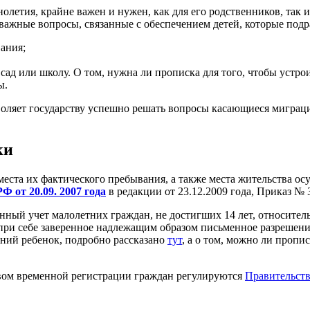
олетия, крайне важен и нужен, как для его родственников, так 
важные вопросы, связанные с обеспечением детей, которые подр
ания;
д или школу. О том, нужна ли прописка для того, чтобы устрои
ы.
ляет государству успешно решать вопросы касающиеся миграци
ки
еста их фактического пребывания, а также места жительства ос
 от 20.09. 2007 года
в редакции от 23.12.2009 года, Приказ № 
нный учет малолетних граждан, не достигших 14 лет, относите
 при себе заверенное надлежащим образом письменное разрешен
тний ребенок, подробно рассказано
тут
, а о том, можно ли пропи
вом временной регистрации граждан регулируются
Правительств