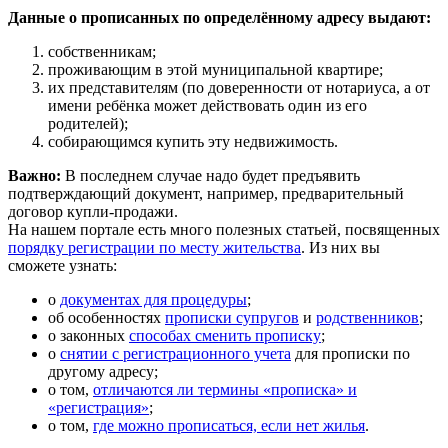
Данные о прописанных по определённому адресу выдают:
собственникам;
проживающим в этой муниципальной квартире;
их представителям (по доверенности от нотариуса, а от
имени ребёнка может действовать один из его
родителей);
собирающимся купить эту недвижимость.
Важно:
В последнем случае надо будет предъявить
подтверждающий документ, например, предварительный
договор купли-продажи.
На нашем портале есть много полезных статьей, посвященных
порядку регистрации по месту жительства
. Из них вы
сможете узнать:
о
документах для процедуры
;
об особенностях
прописки супругов
и
родственников
;
о законных
способах сменить прописку
;
о
снятии с регистрационного учета
для прописки по
другому адресу;
о том,
отличаются ли термины «прописка» и
«регистрация»
;
о том,
где можно прописаться, если нет жилья
.