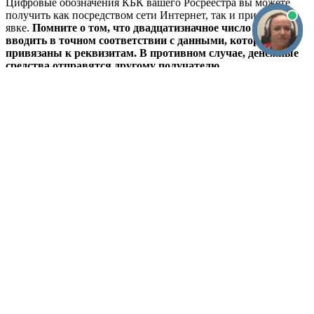
получить как посредством сети Интернет, так и при личной
явке.
Помните о том, что двадцатизначное число нужно
вводить в точном соответствии с данными, которые
привязаны к реквизитам. В противном случае, денежные
средства отправятся другому получателю.
Можно ли и как вернуть гос. пошлину?
Иногда случаются ситуации, которые заставляют нас
изменить свои планы на корню. Так, если вы оплатили
государственную пошлину, но в течение месячного срока не
успели явиться в отделение Росреестра, и ваша пошлина,
которую вы оплатили ранее, перестала быть действительной,
можно ли вернуть оплаченные денежные средства?
К
сожалению, такой практики в законодательстве нет.
Однако, районным судам известны ситуации, когда оплату
государственных услуг удавалось аннулировать ввиду того,
что услуга не была получена. Учитывая небольшую величину
государственной пошлины, подумайте о том, можно ли вам в
свете преподобного недоразумения подавать в суд?
Если для вас это принципиально, вы можете составить
заявление в отношении государства.
Однако, далеко не факт,