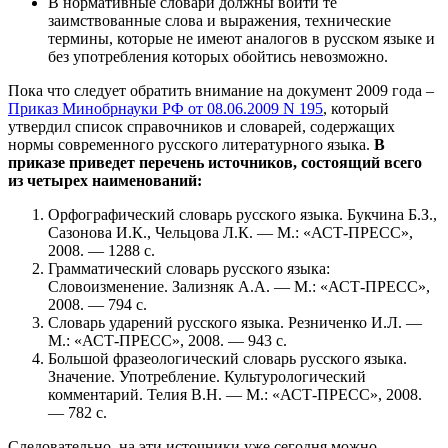
В нормативные словари должны войти те
заимствованные слова и выражения, технические
термины, которые не имеют аналогов в русском языке и
без употребления которых обойтись невозможно.
Пока что следует обратить внимание на документ 2009 года –
Приказ Минобрнауки РФ от 08.06.2009 N 195
, который
утвердил список справочников и словарей, содержащих
нормы современного русского литературного языка.
В
приказе приведет перечень источников, состоящий всего
из четырех наименований:
Орфографический словарь русского языка. Букчина Б.З.,
Сазонова И.К., Чельцова Л.К. — М.: «АСТ-ПРЕСС»,
2008. — 1288 с.
Грамматический словарь русского языка:
Словоизменение. Зализняк А.А. — М.: «АСТ-ПРЕСС»,
2008. — 794 с.
Словарь ударений русского языка. Резниченко И.Л. —
М.: «АСТ-ПРЕСС», 2008. — 943 с.
Большой фразеологический словарь русского языка.
Значение. Употребление. Культурологический
комментарий. Телия В.Н. — М.: «АСТ-ПРЕСС», 2008.
— 782 с.
Следовательно, на эти источники уже сегодня можно