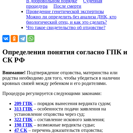
В добровольном порядке
Судебная
процедура
После смерти
Проведение генетической экспертизы
Можно ли определить без анализа ДНК, кто
биологический отец, и как это сделать?
Что такое свидетельство об отцовстве?
Определения понятия согласно ГПК и
СК РФ
Внимание!
Подтверждение отцовства, материнства или
родства необходимо для того, чтобы убедиться в наличии
кровных связей между ребенком и его родителями.
Процедура регулируется следующими законами:
209 ГПК
– порядок вынесения вердикта судом;
313 ГПК
– особенности подачи заявления на
установление отцовства через суд;
322 ГПК
– составление искового заявления;
198 ГПК
– возможные вердикты судьи;
47 СК
– перечень доказательств отцовства;