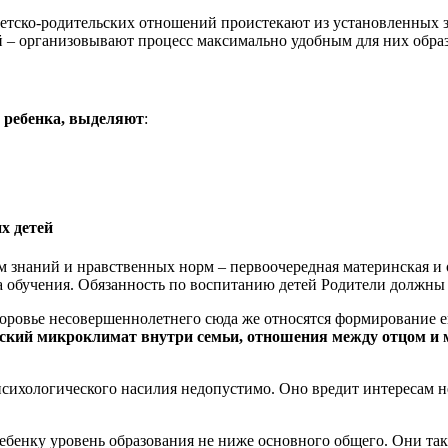
етско-родительских отношений проистекают из установленных зак
гой – организовывают процесс максимально удобным для них обра
 ребенка, выделяют
:
х детей
м знаний и нравственных норм – первоочередная материнская и 
 обучения. Обязанность по воспитанию детей Родители должны с
оровье несовершеннолетнего сюда же относятся формирование е
ский микроклимат внутри семьи, отношения между отцом и
сихологического насилия недопустимо. Оно вредит интересам 
бенку уровень образования не ниже основного общего. Они такж