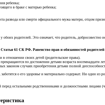
ия ребенка;
тоящего в браке с матерью ребенка;
нта развода или смерти официального мужа матери, отцом призн
а у обоих родителей. Это означает, что родитель, добросовестн
Статья 61 СК РФ. Равенство прав и обязанностей родителей
и в отношении своих детей (родительские права).
 прекращаются по достижении детьми возраста восемнадцати лет
нных законом случаях приобретения детьми полной дееспособнос
, заботятся о его здоровье и материально содержат. Ни один из 
й перед остальными родственниками и должностными лицами (ч
теристика