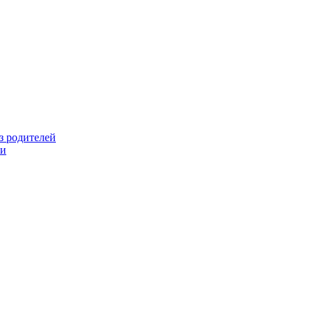
з родителей
ми