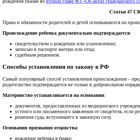
рождения указан во
второй главе ФЗ «Об актах гражданского с
Статья 47 СК
Права и обязанности родителей и детей основываются на прои
Происхождение ребенка документально подтверждается
:
свидетельством о рождении или усыновлении;
записью в паспорте матери или отца;
судебным решением.
Способы установления по закону в РФ
Самый популярный способ установления происхождения – предо
родительство подтверждается не только в добровольном порядк
Материнство устанавливается на основании
:
документов, предоставленных из медицинского учрежден
устного или письменного заявления от свидетеля, если р
решения суда, вступившего в законную силу.
Основания признания отцовства
:
рождение ребенка в браке;