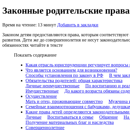
Законные родительские права
Время на чтение: 13 минут
Добавить в закладки
Законом детям предоставляются права, которым соответствуют 
развития. Дети же до совершеннолетия не несут законодательн
обязанностях читайте в тексте
Показать содержание
Какая отрасль юриспруденции регулирует вопросы
Что является основанием для возникновения?
Способы установления по закону в РФ
В чем зак
Обязательства родителей: общая характеристика
Личные неимущественные
По воспитанию и реал
Имущественные
До какого возраста обязаны сод
Осуществление
Мать и отец, проживающие совместно
Мужчина 
Семейные взаимоотношения с бабушками, дедушка
Какие права детей определяются законодательным
Личные
Воспитываться в семье
Общение
На
Получение материальных благ и наследства
Совершеннолетние