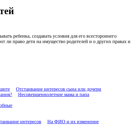
тей
вать ребенка, создавать условия для его всестороннего
ют ли право дети на имущество родителей и о других правах и
ащите
Отстаивание интересов сына или дочери
вания?
Несовершеннолетние мама и папа
собные
таивание интересов
На ФИО и их изменение