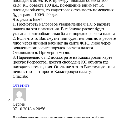
площади в объекте. К примеру площадь объекта 100
кв.м, КС объекта 100 д.е., помещение занимает 1/5
площади объекта, то кадастровая стоимость помещения
будет равна 100/5=20 д.е.
Что делать Вам?
1. Посмотреть налоговое уведомление ФНС о расчете
налога на эти помещения. В табличке расчет будет
указана налогооблагаемая база и порядок расчета налога
2. Если что-то Вас смутит или будет непонятно в расчете
либо через личный кабинет на сайте ФНС, либо через
заявление запросите порядок расчета налога.
Откликаются. Примерно месяц.
3. Параллельно с п.2 посмотрите на Кадастровой карте
(ресурс Росресстра, доступ свободен) КС объекта где
находятся помещения. Опять же что то Вас смущает или
непонятно — запрос в Кадастровую палату.
Спасибо
Ответить
Сергей
07.10.2018 в 20:56
Вообще тут ничего не нужно придумывать и брать