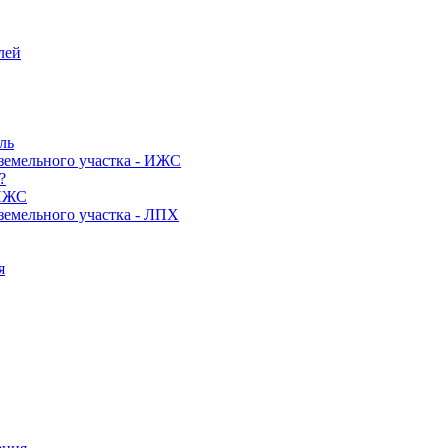
лей
ль
земельного участка - ИЖС
?
 ИЖС
земельного участка - ЛПХ
я