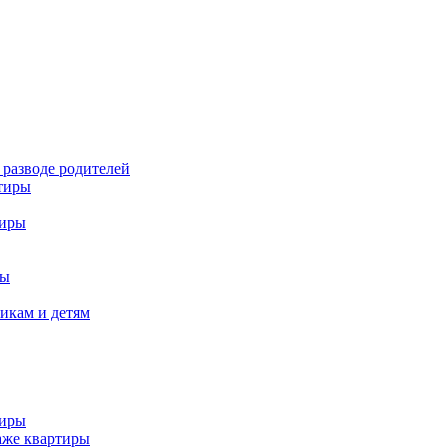
 разводе родителей
ртиры
тиры
ры
икам и детям
тиры
аже квартиры