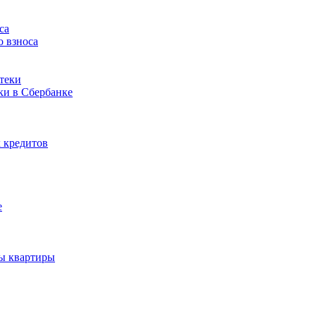
са
о взноса
теки
ки в Сбербанке
 кредитов
е
ды квартиры