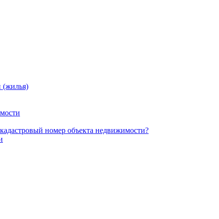
 (жилья)
имости
ь) кадастровый номер объекта недвижимости?
и