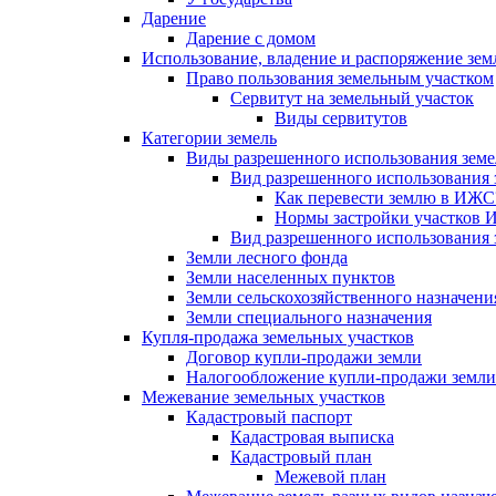
Дарение
Дарение с домом
Использование, владение и распоряжение зем
Право пользования земельным участком
Сервитут на земельный участок
Виды сервитутов
Категории земель
Виды разрешенного использования земе
Вид разрешенного использования 
Как перевести землю в ИЖС
Нормы застройки участков
Вид разрешенного использования 
Земли лесного фонда
Земли населенных пунктов
Земли сельскохозяйственного назначени
Земли специального назначения
Купля-продажа земельных участков
Договор купли-продажи земли
Налогообложение купли-продажи земли
Межевание земельных участков
Кадастровый паспорт
Кадастровая выписка
Кадастровый план
Межевой план