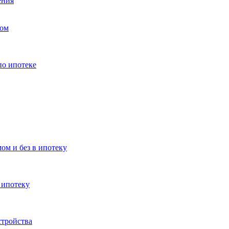
ения
вом
о ипотеке
ом и без в ипотеку
 ипотеку
стройства