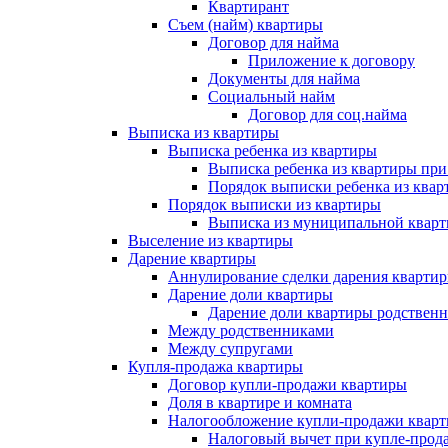
Квартирант
Съем (найм) квартиры
Договор для найма
Приложение к договору
Документы для найма
Социальный найм
Договор для соц.найма
Выписка из квартиры
Выписка ребенка из квартиры
Выписка ребенка из квартиры при
Порядок выписки ребенка из ква
Порядок выписки из квартиры
Выписка из муниципальной квар
Выселение из квартиры
Дарение квартиры
Аннулирование сделки дарения кварти
Дарение доли квартиры
Дарение доли квартиры родственн
Между родственниками
Между супругами
Купля-продажа квартиры
Договор купли-продажи квартиры
Доля в квартире и комната
Налогообложение купли-продажи квар
Налоговый вычет при купле-прод