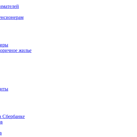
имателей
енсионерам
тиры
торичное жилье
диты
в Сбербанке
ов
в