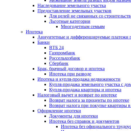
Межевание земель разных видов назнач
Наследование земельного участка
Предоставление земельных участков
Для целей не связанных со строительст
Льготные категории
Многодетным семьям
Ипотека
Аннуитетные и дифференцируемые платежи п
Банки
ВТБ 24
Газпромбанк
Россельхозбанк
Сбербанк
Брак, брачный договор и ипотека
Ипотека при разводе
Ипотека и купля-продажа недвижимости
Купля-продажа земельного участка с дом
Купля-продажа квартиры и ипотека
Налоговый вычет и возврат по ипотеке
Возврат налога за проценты по ипотеке
Возврат налога при покупке квартиры в
Оформление ипотеки
Документы для ипотеки
Ипотека без справок и документов
Ипотека без официального трудоу