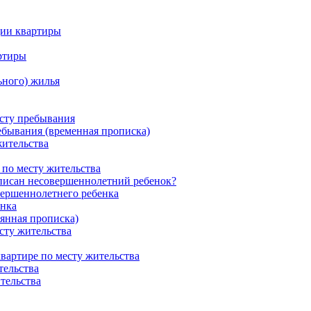
ции квартиры
ртиры
ьного) жилья
сту пребывания
ебывания (временная прописка)
жительства
 по месту жительства
описан несовершеннолетний ребенок?
вершеннолетнего ребенка
енка
оянная прописка)
сту жительства
квартире по месту жительства
тельства
тельства