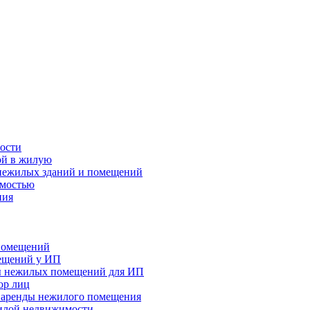
ости
ой в жилую
 нежилых зданий и помещений
имостью
ния
помещений
ещений у ИП
ы нежилых помещений для ИП
юр лиц
р аренды нежилого помещения
илой недвижимости