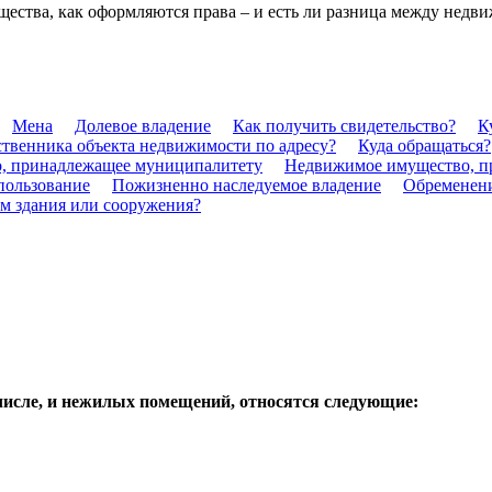
ущества, как оформляются права – и есть ли разница между нед
Мена
Долевое владение
Как получить свидетельство?
К
ственника объекта недвижимости по адресу?
Куда обращаться?
, принадлежащее муниципалитету
Недвижимое имущество, 
пользование
Пожизненно наследуемое владение
Обременен
ем здания или сооружения?
числе, и нежилых помещений, относятся следующие: