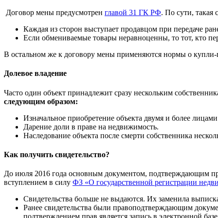
Договор мены предусмотрен
главой 31 ГК РФ
. По сути, така
Каждая из сторон выступает продавцом при передаче ран
Если обмениваемые товары неравноценны, то тот, кто пер
В остальном же к договору мены применяются нормы о купли-пр
Долевое владение
Часто один объект принадлежит сразу нескольким собственник
следующим образом:
Изначальное приобретение объекта двумя и более лицами
Дарение доли в праве на недвижимость.
Наследование объекта после смерти собственника несколь
Как получить свидетельство?
До июля 2016 года основным документом, подтверждающим пра
вступлением в силу
ФЗ «О государственной регистрации нед
Свидетельства больше не выдаются. Их заменила выписк
Ранее свидетельства были правоподтверждающим докуме
подтверждением прав является запись в электронной баз