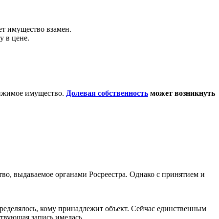
ет имущество взамен.
у в цене.
вижимое имущество.
Долевая собственность
может возникнуть
о, выдаваемое органами Росреестра. Однако с принятием и
еделялось, кому принадлежит объект. Сейчас единственным
ствующая запись имелась.