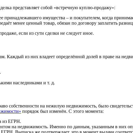
я сделка представляет собой «встречную куплю-продажу»:
ее принадлежавшего имущества – и покупателем, когда принима
едаёт менее ценный товар, обязан по договору заплатить разниц
одаже, если из сути сделки не следует иное.
ам. Каждый из них владеет определённой долей в праве на нед
.
кими наследниками и т. д.
во собственности на нежилую недвижимость, было свидетельств
вижимости»
порядок был изменён. С этого момента:
а из ЕГРН.
нтом на недвижимость. Именно по данным, указанным в них опр
е ЕГРН. Выписка же подтверждает, что в момент выдачи соответ