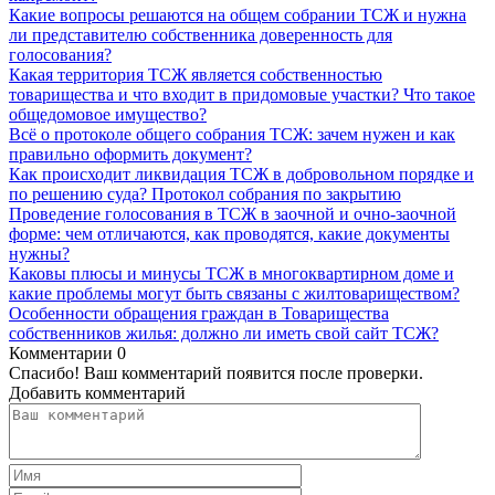
Какие вопросы решаются на общем собрании ТСЖ и нужна
ли представителю собственника доверенность для
голосования?
Какая территория ТСЖ является собственностью
товарищества и что входит в придомовые участки? Что такое
общедомовое имущество?
Всё о протоколе общего собрания ТСЖ: зачем нужен и как
правильно оформить документ?
Как происходит ликвидация ТСЖ в добровольном порядке и
по решению суда? Протокол собрания по закрытию
Проведение голосования в ТСЖ в заочной и очно-заочной
форме: чем отличаются, как проводятся, какие документы
нужны?
Каковы плюсы и минусы ТСЖ в многоквартирном доме и
какие проблемы могут быть связаны с жилтовариществом?
Особенности обращения граждан в Товарищества
собственников жилья: должно ли иметь свой сайт ТСЖ?
Комментарии
0
Спасибо! Ваш комментарий появится после проверки.
Добавить комментарий