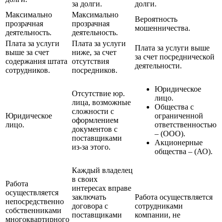
за долги.
долги.
Максимально
Максимально
Вероятность
прозрачная
прозрачная
мошенничества.
деятельность.
деятельность.
Плата за услуги
Плата за услуги
Плата за услуги выше
выше за счет
ниже, за счет
за счет посреднической
содержания штата
отсутствия
деятельности.
сотрудников.
посредников.
Юридическое
Отсутствие юр.
лицо.
лица, возможные
Общества с
сложности с
Юридическое
ограниченной
оформлением
лицо.
ответственностью
документов с
– (ООО).
поставщиками
Акционерные
из-за этого.
общества – (АО).
Каждый владелец
в своих
Работа
интересах вправе
осуществляется
заключать
Работа осуществляется
непосредственно
договора с
сотрудниками
собственниками
поставщиками
компании, не
многоквартирного