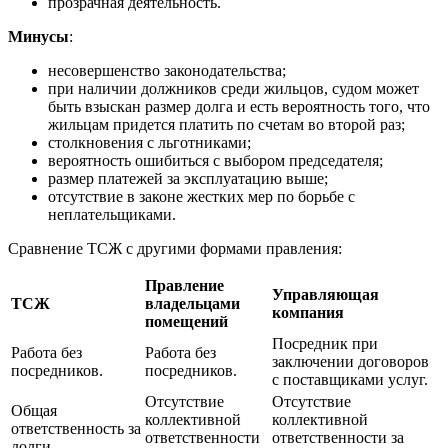
прозрачная деятельность.
Минусы
:
несовершенство законодательства;
при наличии должников среди жильцов, судом может
быть взыскан размер долга и есть вероятность того, что
жильцам придется платить по счетам во второй раз;
столкновения с льготниками;
вероятность ошибиться с выбором председателя;
размер платежей за эксплуатацию выше;
отсутствие в законе жестких мер по борьбе с
неплательщиками.
Сравнение ТСЖ с другими формами правления:
Правление
Управляющая
ТСЖ
владельцами
компания
помещений
Посредник при
Работа без
Работа без
заключении договоров
посредников.
посредников.
с поставщиками услуг.
Отсутствие
Отсутствие
Общая
коллективной
коллективной
ответственность за
ответственности
ответственности за
долги.