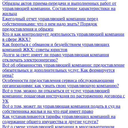
Образцы актов приема-передачи и выполненных работ от
управляющей компании. Составление характеристики на
жильца
Ежегодный отчет управляющей компании перед
собственниками: что о нем надо знать? Порядок
предоставления и образец
Кто и как контролирует деятельность управляющей компании
в сфере ЖКХ?
Как бороться с обманом и бездействием управляющих
компаний ЖКХ: советы юристов
Долги за свет: имеет ли право управляющая компания
отключать электроэнергию?
Всё об обязанностях управляющей компании: предоставление
обязательных и дополнительных услуг. Как формируется
цена?
Особенности предоставления сервиса обслуживающими
организациями: как узнать свою управляющую компанию?
Всё о том, можно ли отказаться от услуг управляющей
компании: пошаговая инструкция по расторжению договора с
УК
Всё о том, может ли управляющая компания подать в суд на
собственника жилья и на что ещё имеет право
Как устанавливаются тарифы управляющих компаний на
содержание общего имущества и другие услуги?
Всё о смене управляющей компании в многоквартирном