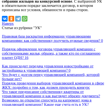
собрании жильцов на конкурсной основе
. С выбранной УК
в обязательном порядке заключается договор, в котором
прописаны все условия, обязанности и права сторон.
Наверх
Статьи из рубрики "УК"
Правовая база раскрытия информации управляющими
компаниями: как собственнику получить нужные сведения?
0
Порядок оформления договора управляющей компании с
собственниками жилья, образец, а также кто по соглашению
платит ОДН?
16
Как происходит передача управления новостройками от
застройщика к управляющей компании?
0
Что будет с долгом перед управляющей компанией, которой
больше нет?
Порядок проведения выборов управляющей компании в сфере
ЖКХ: подробно о том, как должен проходить конкурс
Что такое предписание собственнику квартиры от
управляющей компании и как выглядит образец документа?
Возможно ли открытие спецсчета на капремонт дома в
управляющей компании? Какие еще счета есть в УК?