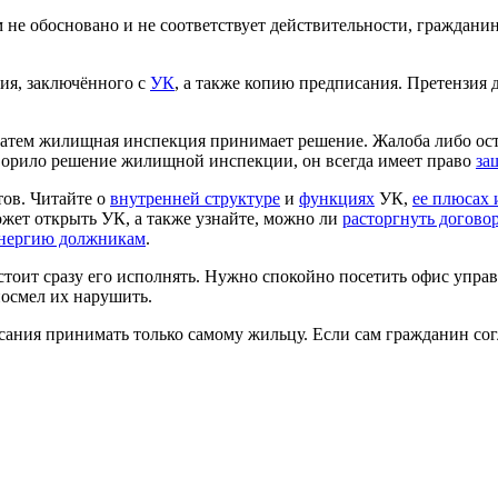
 не обосновано и не соответствует действительности, граждан
ия, заключённого с
УК
, а также копию предписания. Претензия
атем жилищная инспекция принимает решение. Жалоба либо ост
творило решение жилищной инспекции, он всегда имеет право
за
тов. Читайте о
внутренней структуре
и
функциях
УК,
ее плюсах 
ожет открыть УК, а также узнайте, можно ли
расторгнуть догово
энергию должникам
.
 стоит сразу его исполнять. Нужно спокойно посетить офис уп
посмел их нарушить.
ния принимать только самому жильцу. Если сам гражданин согл