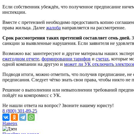
Если собственник убеждён, что полученное предписание ничем
инспекции.
Вместе с претензией необходимо предоставить копию соглашен
права жильца. Далее
жалоба
направляется на рассмотрение.
Срок рассмотрения таких претензий составляет семь дней.
З
санкции за выявленные нарушения. Если заявителя не удовле
Возможно вас заинтересуют и другие материалы наших экспер
ежегодном отчете
,
формировании тарифов
и
счетах
, которые м
одной компании на другую и
может ли УК отключить электро
Подводя итоги, можно отметить, что получив предписание, не
предписания. Следует чётко знать свои права, чтобы никто не 
Решение о выполнении или невыполнении требований предписа
пойдёт на компромисс с УК.
Не нашли ответа на вопрос? Звоните нашему юристу!
8 (800) 301-89-25
Наверх