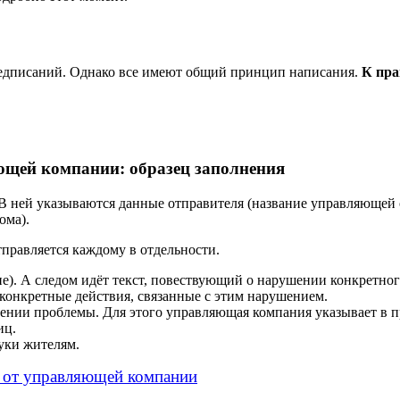
редписаний. Однако все имеют общий принцип написания.
К пра
ющей компании: образец заполнения
 В ней указываются данные отправителя (название управляющей
ома).
правляется каждому в отдельности.
е). А следом идёт текст, повествующий о нарушении конкретного
 конкретные действия, связанные с этим нарушением.
ении проблемы. Для этого управляющая компания указывает в 
иц.
уки жителям.
ы от управляющей компании