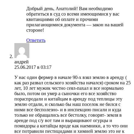
Добрый день, Анатолий! Вам необходимо
обратиться в суд со всеми имеющимися у вас
квитанциями об оплате и прочими
прилагающимися документа — закон на вашей
стороне!
Ответить
андрей
25.06.2017 в 03:17
У нас один фермер в начале 90-х взял землю в аренду (
как раз развал сельского хозяйства начался) сроком на 25
лет, 10 лет мужик честно сеял-пахал и все нормально
было, потом он умер а сыночки его все хозяйство
пораспродали и китайцам в аренду под теплицы эту
землю отдали, и сколько бы наш поселок не бился с
ними все бесполезно- и в инспекцию писали и куда
только не обращались все бестолку, говорят- земля в
аренде под с/у вот там и выращивают огурцы и
помидоры а китайцы вроде как наемники, а то что они
все потравили пестицидами и химией землю это не к