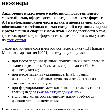
инженера
Заключение кадастрового работника, подготовившего
межевой план, оформляется на отдельном листе формата
А4 в информационной части плана и представляет собой
обоснование внесённых в план сведений о границах надела
с разъяснением спорных моментов.
Все подробности о том,
где и как происходит оформление межевого плана, вы узнаете
из
этой статьи
.
Такое заключение составляется, согласно пункту 13 Приказа
Минэкономразвития №921, в следующих случаях:
при несовпадении данных, полученных инженером на
этапе геодезической съемки, с данными из ЕГРН о
данном участке;
при несовпадении указанных в ЕГРН границ
лесничеств, населённых пунктов и особых зон их
фактическим границам;
при формировании межевого плана с целью уточнения
границ надела (
как выглядит документ
?);
в случаях, когда составленному плану требуются
дополнительные пояснения.
Пояснения приводятся на усмотрение кадастрового