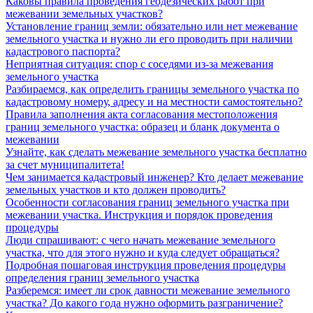
Каковы правила проведения геодезических работ при
межевании земельных участков?
Установление границ земли: обязательно или нет межевание
земельного участка и нужно ли его проводить при наличии
кадастрового паспорта?
Неприятная ситуация: спор с соседями из-за межевания
земельного участка
Разбираемся, как определить границы земельного участка по
кадастровому номеру, адресу и на местности самостоятельно?
Правила заполнения акта согласования местоположения
границ земельного участка: образец и бланк документа о
межевании
Узнайте, как сделать межевание земельного участка бесплатно
за счет муниципалитета!
Чем занимается кадастровый инженер? Кто делает межевание
земельных участков и кто должен проводить?
Особенности согласования границ земельного участка при
межевании участка. Инструкция и порядок проведения
процедуры
Люди спрашивают: с чего начать межевание земельного
участка, что для этого нужно и куда следует обращаться?
Подробная пошаговая инструкция проведения процедуры
определения границ земельного участка
Разберемся: имеет ли срок давности межевание земельного
участка? До какого года нужно оформить разграничение?