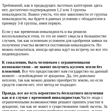
Требований, как в предыдущих льготных категориях здесь
нет, достаточно подтверждения 1,2 или 3 группы
инвалидности. Важно учесть, что вне зависимости от группы
инвалидности, вы будете в равных условиях с обладателем к
примеру 3-й группы, имея первую.
Если у вас временная инвалидность и вы решили
воспользоваться этим, то это не имеет смысла в большинстве
случаев, так как основным условием для одобрения заявки на
получение участка является постоянная инвалидность. Но
можно попытаться, иногда органы идут на встречу, но все это
индивидуально.
К сожалению, быть человеком с ограниченными
возможностями – не значит получить кусочек земли без
вложений.
Все что предоставляет нам государство на данный
момент – освобождение от аукциона. Да, это довольно
неплохо, так как можно дешево приобрести землю, но если
средств совсем нет, этот метод не подходит.
Правда, все же есть вероятность бесплатного получения
как и в случае с временной инвалидностью.
Часто люди с
ограниченными возможностями решают принять участие в
аукционе, так как не знают о существовании такой льготы. За
счет того, что для участия требуется внести задаток, льгота