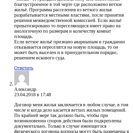
благоустроенное в той черте где расположено ветхое
жильё. Программа расселения из ветхого жилья
разрабатывается местными властями, после принятия
решения межведомственной комиссией. Если жильё
приватизировано то переселяющися имеет право на
анологичную по размерам и количеству комнат
площадь.
Если ветхое жильё признано авариыным и гражданин
отказывается переселятся на новую площадь, то он
может быть выселен и в принудительном порядке,
решением искового суда.
Ответить
Александр
23.04.2018 в 17:48
Договор меня жилья заключается в любом случае, в том
числе и когда дело касается ветхих жилых помещений.
По крайней мере так должно быть, чтобы при
возникновении споров действия были подкреплены
документально. Только в случае имеющегося
физического договора вопросы могут быть разрешены в