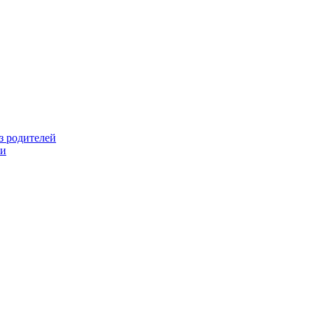
з родителей
ми