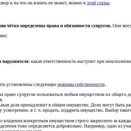
овор и на что он влиять не может, можно в
этой статье
.
ии чётко определены права и обязанности супругов.
Они могу
аке;
я нарушителя
: какая ответственность наступит при неисполнен
ыть установлены следующие
режимы собственности
.
а праве супругов пользоваться любым имуществом их общего до
я.
акая доля принадлежит в общем имуществе. Доли могут быть ра
у усмотрению, в т. ч. продать, подарить имущество. Выбор тако
о владения конкретным имуществом строго закреплено за кажд
деления тоже определяется добровольно. Например, один из уч