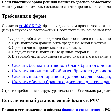
Если участники брака решили написать договор самостояте
можно узнать о том, как составляется и что прописывается в ко
Требования к форме
Согласно
ст. 40 СК РФ
, брачным договором признается соглаш
(или) в случае его расторжения. Соответственно, основным п
Договор обязательно должен быть составлен в письменно
Суть контракта должна быть предельно ясной и четкой.
Сроки и числа прописываются словами.
Следует указать контактные данные сторон и Ф.И.О.
В вводной части документа нужно указать его название, 
Скачать бесплатно типовой бланк брачного дого
Скачать заполненный образец брачного договора
Скачать шаблон брачного договора для граждан,
Скачать образец брачного договора для граждан
Строгих требования к структуре текста нет. Его можно раздели
Есть ли единый установленный бланк в РФ?
Единого установленного образца
брачного соглашения
в РФ 