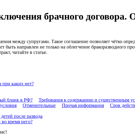
аключения брачного договора. 
ния между супругами. Такое соглашение позволяет чётко опреде
жет быть направлен не только на облегчение бракоразводного пр
акт, читайте в статье.
а при каких нет?
ый бланк в РФ?
Требования к содержанию и существенным у
 условия
Отменительные
Прочая информация
Срок дейст
детей после развода
 во время него?
час!