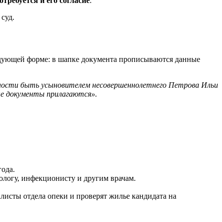
отребуется и его согласие
.
суд.
едующей форме: в шапке документа прописываются данные
ожности быть усыновителем несовершеннолетнего Петрова Ильи
мые документы прилагаются».
.
года.
кологу, инфекционисту и другим врачам.
листы отдела опеки и проверят жилье кандидата на