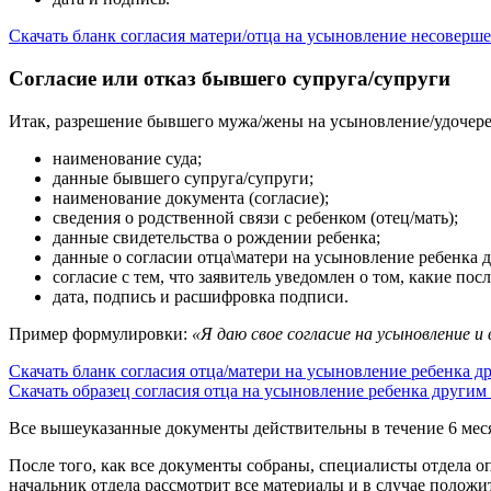
Скачать бланк согласия матери/отца на усыновление несоверш
Согласие или отказ бывшего супруга/супруги
Итак, разрешение бывшего мужа/жены на усыновление/удочере
наименование суда;
данные бывшего супруга/супруги;
наименование документа (согласие);
сведения о родственной связи с ребенком (отец/мать);
данные свидетельства о рождении ребенка;
данные о согласии отца\матери на усыновление ребенка 
согласие с тем, что заявитель уведомлен о том, какие по
дата, подпись и расшифровка подписи.
Пример формулировки:
«Я даю свое согласие на усыновление 
Скачать бланк согласия отца/матери на усыновление ребенка д
Скачать образец согласия отца на усыновление ребенка другим
Все вышеуказанные документы действительны в течение 6 меся
После того, как все документы собраны, специалисты отдела о
начальник отдела рассмотрит все материалы и в случае полож