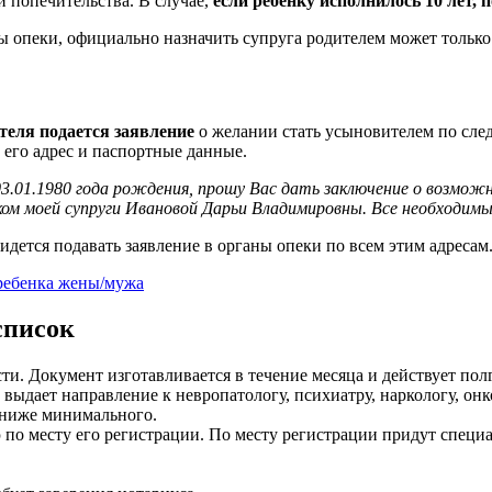
и попечительства. В случае,
если ребенку исполнилось 10 лет, п
 опеки, официально назначить супруга родителем может только 
теля подается заявление
о желании стать усыновителем по сл
 его адрес и паспортные данные.
03.01.1980 года рождения, прошу Вас дать заключение о возм
нком моей супруги Ивановой Дарьи Владимировны. Все необходи
идется подавать заявление в органы опеки по всем этим адресам
 ребенка жены/мужа
список
ти. Документ изготавливается в течение месяца и действует пол
выдает направление к невропатологу, психиатру, наркологу, он
л ниже минимального.
по месту его регистрации. По месту регистрации придут специа