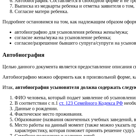
Автобиография. Составляется в свободной форме и не тре
Выписка из медкарты ребенка и отметка заявителя о том, 
Согласие матери ребенка.
Подробнее остановимся на том, как надлежащим образом офо
автобиографию для усыновления ребенка жены/мужа;
согласие жены/мужа на усыновление ребенка;
согласие/разрешение бывшего супруга/супруги на усынов
Автобиография
Целью данного документа является предоставление описания 
Автобиографию можно оформить как в произвольной форме, как
Итак,
автобиография усыновителя должна содержать след
ФИО человека, который подает заявление об усыновлени
В соответствии с п.1
ст. 123 Семейного Кодекса РФ
необх
Данные о рождении.
Фактическое место проживания.
Образование (названия оконченных учебных заведений, в
Место работы на данный момент (также можно указать пр
характеристику, которая поможет принять решение суду).
Семейное положение и наличие детей.