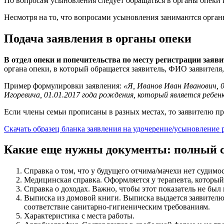
По вопросам усыновления следует обращаться в органы опеки 
Несмотря на то, что вопросами усыновления занимаются органы
Подача заявления в органы опеки
В отдел опеки и попечительства по месту регистрации заяви
органа опеки, в который обращается заявитель, ФИО заявителя,
Пример формулировки заявления:
«Я, Иванов Иван Иванович, 
Игоревича, 01.01.2017 года рождения, который является ребе
Если члены семьи прописаны в разных местах, то заявителю пр
Скачать образец бланка заявления на удочерение/усыновление
Какие еще нужны документы: полный 
Справка о том, что у будущего отчима/мачехи нет судимос
Медицинская справка. Оформляется у терапевта, который 
Справка о доходах. Важно, чтобы этот показатель не бы
Выписка из домовой книги. Выписка выдается заявителю 
соответствие санитарно-гигиеническим требованиям.
Характеристика с места работы.