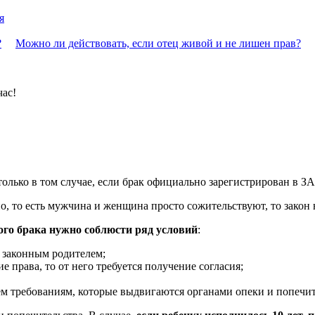
я
?
Можно ли действовать, если отец живой и не лишен прав?
час!
только в том случае, если брак официально зарегистрирован в З
, то есть мужчина и женщина просто сожительствуют, то закон 
ого брака нужно соблюсти ряд условий
:
ь законным родителем;
 права, то от него требуется получение согласия;
ем требованиям, которые выдвигаются органами опеки и попечит