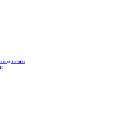
з родителей
ми