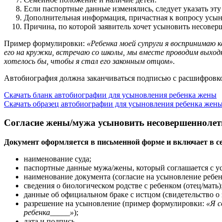
Если паспортные данные изменялись, следует указать э
Дополнительная информация, причастная к вопросу усынов
Причина, по которой заявитель хочет усыновить несовер
Пример формулировки:
«Ребенка моей супруги я воспринимаю 
его на кружки, встречаю со школы, мы вместе проводим выход
хотелось бы, чтобы я стал его законным отцом».
Автобиография должна заканчиваться подписью с расшифровкой,
Скачать бланк автобиографии для усыновления ребенка жены
Скачать образец автобиографии для усыновления ребенка жен
Согласие жены/мужа усыновить несовершеннолет
Документ оформляется в письменной форме и включает в с
наименование суда;
паспортные данные мужа/жены, который соглашается с у
наименование документа (согласие на усыновление ребен
сведения о биологическом родстве с ребенком (отец/мать)
данные об официальном браке с истцом (свидетельство о
разрешение на усыновление (пример формулировки:
«Я с
ребенка_____»
);
дата и подпись.