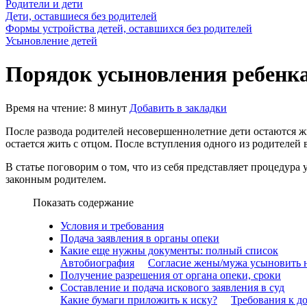
Родители и дети
Дети, оставшиеся без родителей
Формы устройства детей, оставшихся без родителей
Усыновление детей
Порядок усыновления ребенк
Время на чтение: 8 минут
Добавить в закладки
После развода родителей несовершеннолетние дети остаются жит
остается жить с отцом. После вступления одного из родителей 
В статье поговорим о том, что из себя представляет процедура
законным родителем.
Показать содержание
Условия и требования
Подача заявления в органы опеки
Какие еще нужны документы: полный список
Автобиография
Согласие жены/мужа усыновить 
Получение разрешения от органа опеки, сроки
Составление и подача искового заявления в суд
Какие бумаги приложить к иску?
Требования к д