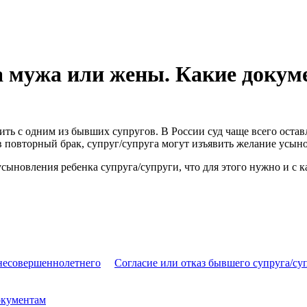
а мужа или жены. Какие доку
ь с одним из бывших супругов. В России суд чаще всего оставля
в повторный брак, супруг/супруга могут изъявить желание усыно
 усыновления ребенка супруга/супруги, что для этого нужно и с
несовершеннолетнего
Согласие или отказ бывшего супруга/су
окументам