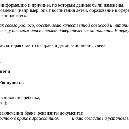
ту информацию и причины, по которым данные были изменены.
ления (например, опыт воспитания детей, образование в сфере р
шеннолетнего.
как своего родного, обеспечиваю качественной одеждой и питани
ные, у нас сложились теплые доверительные отношения. В перву
 которая ставится справа и датой заполнения слева.
ы
него
ебя пункты
:
сыновление ребенка;
ка);
;
 заключении брака, реквизиты документа);
остою в браке с гражданином_____ и даю согласие на установле