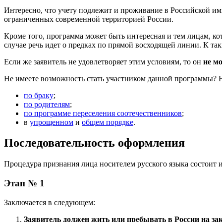
Интересно, что учету подлежит и проживание в Российской и
ограниченных современной территорией России.
Кроме того, программа может быть интересная и тем лицам, к
случае речь идет о предках по прямой восходящей линии. К та
Если же заявитель не удовлетворяет этим условиям, то он
не м
Не имеете возможность стать участником данной программы? Н
по браку
;
по родителям
;
по программе переселения соотечественников
;
в
упрощенном
и
общем порядке
.
Последовательность оформления
Процедура признания лица носителем русского языка состоит и
Этап № 1
Заключается в следующем:
Заявитель должен жить или пребывать в России на за