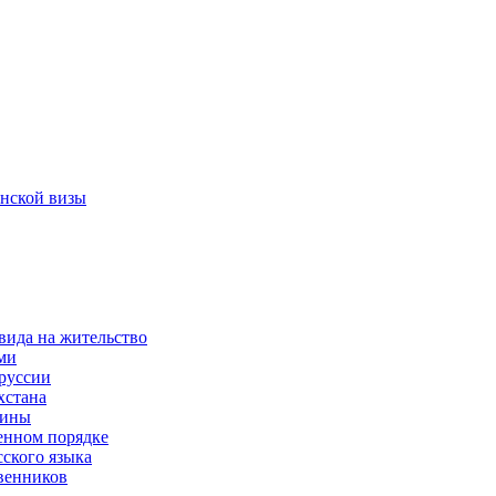
нской визы
вида на жительство
ми
руссии
хстана
аины
енном порядке
сского языка
венников