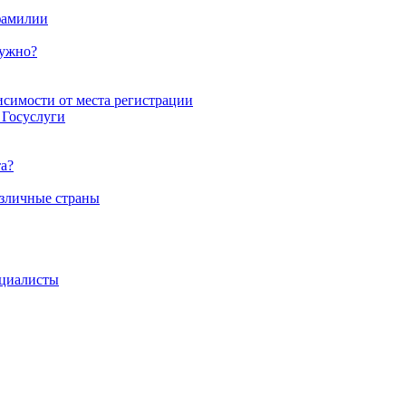
 фамилии
нужно?
исимости от места регистрации
 Госуслуги
а?
азличные страны
циалисты