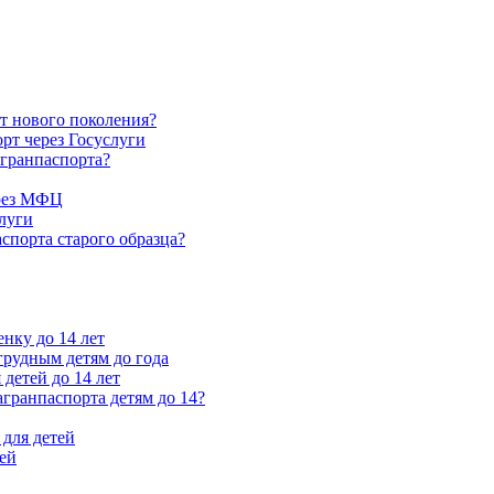
т нового поколения?
рт через Госуслуги
агранпаспорта?
ерез МФЦ
луги
спорта старого образца?
енку до 14 лет
рудным детям до года
 детей до 14 лет
агранпаспорта детям до 14?
 для детей
лей