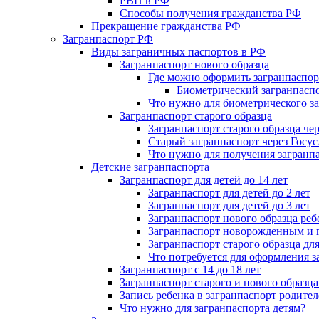
РВП в РФ
Способы получения гражданства РФ
Прекращение гражданства РФ
Загранпаспорт РФ
Виды заграничных паспортов в РФ
Загранпаспорт нового образца
Где можно оформить загранпаспор
Биометрический загранпаспо
Что нужно для биометрического з
Загранпаспорт старого образца
Загранпаспорт старого образца ч
Старый загранпаспорт через Госус
Что нужно для получения загранпа
Детские загранпаспорта
Загранпаспорт для детей до 14 лет
Загранпаспорт для детей до 2 лет
Загранпаспорт для детей до 3 лет
Загранпаспорт нового образца реб
Загранпаспорт новорожденным и г
Загранпаспорт старого образца для
Что потребуется для оформления з
Загранпаспорт с 14 до 18 лет
Загранпаспорт старого и нового образца
Запись ребенка в загранпаспорт родите
Что нужно для загранпаспорта детям?