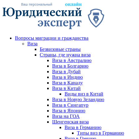
Вопросы миграции и гражданства
Виза
Безвизовые страны
Страны, где нужна виза
Виза в Австралию
Виза в Болгарию
Виза в Дубай
Виза в Индию
Виза в Канаду
Виза в Китай
Виды виз в Китай
Виза в Новую Зеландию
Виза в Сингапур
Виза в Японию
Виза на ГОА
Шенгенская виза
Виза в Германию
Типы виз в Германию
Виза в Грецию