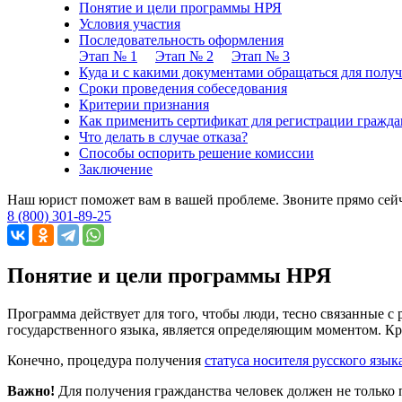
Понятие и цели программы НРЯ
Условия участия
Последовательность оформления
Этап № 1
Этап № 2
Этап № 3
Куда и с какими документами обращаться для получ
Сроки проведения собеседования
Критерии признания
Как применить сертификат для регистрации гражда
Что делать в случае отказа?
Способы оспорить решение комиссии
Заключение
Наш юрист поможет вам в вашей проблеме. Звоните прямо сей
8 (800) 301-89-25
Понятие и цели программы НРЯ
Программа действует для того, чтобы люди, тесно связанные с
государственного языка, является определяющим моментом. Кр
Конечно, процедура получения
статуса носителя русского язык
Важно!
Для получения гражданства человек должен не только 