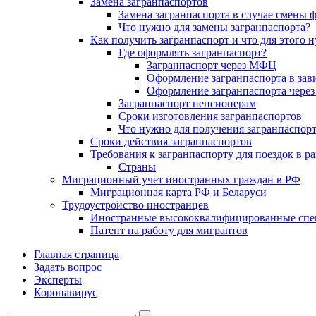
Замена загранпаспортов
Замена загранпаспорта в случае смены
Что нужно для замены загранпаспорта?
Как получить загранпаспорт и что для этого 
Где оформлять загранпаспорт?
Загранпаспорт через МФЦ
Оформление загранпаспорта в зав
Оформление загранпаспорта через
Загранпаспорт пенсионерам
Сроки изготовления загранпаспортов
Что нужно для получения загранпаспорт
Сроки действия загранпаспортов
Требования к загранпаспорту для поездок в р
Страны
Миграционный учет иностранных граждан в РФ
Миграционная карта РФ и Беларуси
Трудоустройство иностранцев
Иностранные высококвалифицированные спе
Патент на работу для мигрантов
Главная страница
Задать вопрос
Эксперты
Коронавирус