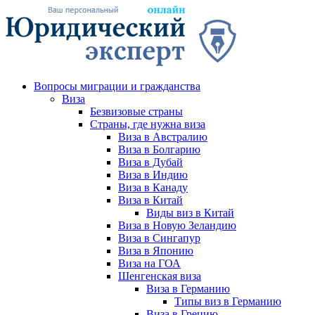
Вопросы миграции и гражданства
Виза
Безвизовые страны
Страны, где нужна виза
Виза в Австралию
Виза в Болгарию
Виза в Дубай
Виза в Индию
Виза в Канаду
Виза в Китай
Виды виз в Китай
Виза в Новую Зеландию
Виза в Сингапур
Виза в Японию
Виза на ГОА
Шенгенская виза
Виза в Германию
Типы виз в Германию
Виза в Грецию