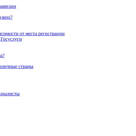
 фамилии
нужно?
исимости от места регистрации
 Госуслуги
а?
азличные страны
циалисты