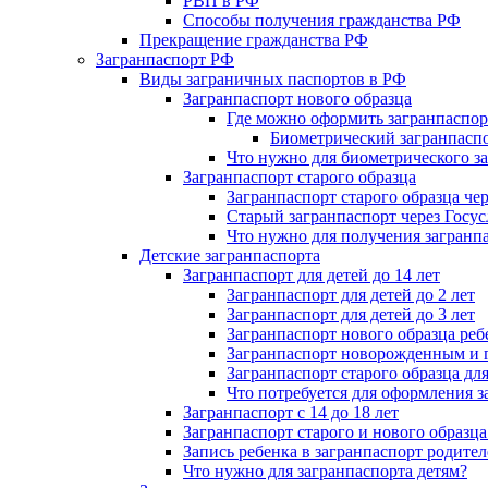
РВП в РФ
Способы получения гражданства РФ
Прекращение гражданства РФ
Загранпаспорт РФ
Виды заграничных паспортов в РФ
Загранпаспорт нового образца
Где можно оформить загранпаспор
Биометрический загранпаспо
Что нужно для биометрического з
Загранпаспорт старого образца
Загранпаспорт старого образца ч
Старый загранпаспорт через Госус
Что нужно для получения загранпа
Детские загранпаспорта
Загранпаспорт для детей до 14 лет
Загранпаспорт для детей до 2 лет
Загранпаспорт для детей до 3 лет
Загранпаспорт нового образца реб
Загранпаспорт новорожденным и г
Загранпаспорт старого образца для
Что потребуется для оформления з
Загранпаспорт с 14 до 18 лет
Загранпаспорт старого и нового образца
Запись ребенка в загранпаспорт родите
Что нужно для загранпаспорта детям?