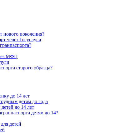
т нового поколения?
рт через Госуслуги
агранпаспорта?
ерез МФЦ
луги
спорта старого образца?
енку до 14 лет
рудным детям до года
 детей до 14 лет
агранпаспорта детям до 14?
 для детей
лей