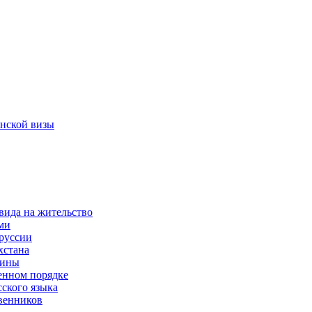
нской визы
вида на жительство
ми
руссии
хстана
аины
енном порядке
сского языка
венников