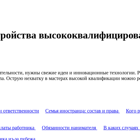
устройства высококвалифициро
тельности, нужны свежие идеи и инновационные технологии. Раз
ла. Острую нехватку в мастерах высокой квалификации можно ре
и ответственности
Семья иностранца: состав и права
Кого р
платы работника
Обязанности нанимателя
В каких случаях
ика из-за рубежа