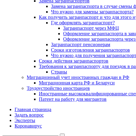
Замена загранпаспортов
Замена загранпаспорта в случае смены
Что нужно для замены загранпаспорта?
Как получить загранпаспорт и что для этого 
Где оформлять загранпаспорт?
Загранпаспорт через МФЦ
Оформление загранпаспорта в зав
Оформление загранпаспорта через
Загранпаспорт пенсионерам
Сроки изготовления загранпаспортов
Что нужно для получения загранпаспорт
Сроки действия загранпаспортов
Требования к загранпаспорту для поездок в р
Страны
Миграционный учет иностранных граждан в РФ
Миграционная карта РФ и Беларуси
Трудоустройство иностранцев
Иностранные высококвалифицированные спе
Патент на работу для мигрантов
Главная страница
Задать вопрос
Эксперты
Коронавирус