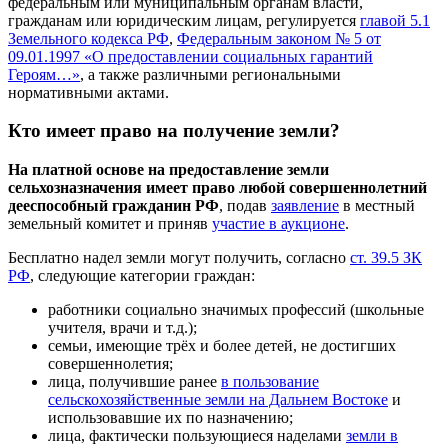
федеральным или муниципальным органам власти,
гражданам или юридическим лицам, регулируется
главой 5.1
Земельного кодекса РФ
,
Федеральным законом № 5 от
09.01.1997 «О предоставлении социальных гарантий
Героям…»
, а также различными региональными
нормативными актами.
Кто имеет право на получение земли?
На платной основе на предоставление земли
сельхозназначения имеет право любой совершеннолетний
дееспособный гражданин РФ
, подав
заявление
в местный
земельный комитет и приняв
участие в аукционе
.
Бесплатно надел земли могут получить, согласно
ст. 39.5 ЗК
РФ
, следующие категории граждан:
работники социально значимых профессий (школьные
учителя, врачи и т.д.);
семьи, имеющие трёх и более детей, не достигших
совершеннолетия;
лица, получившие ранее
в пользование
сельскохозяйственные земли на Дальнем Востоке
и
использовавшие их по назначению;
лица, фактически пользующиеся наделами
земли в