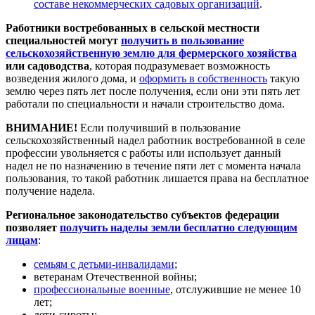
составе некоммерческих садовых организаций
.
Работники востребованных в сельской местности
специальностей могут
получить в пользование
сельскохозяйственную землю для фермерского хозяйства
или садоводства
, которая подразумевает возможность
возведения жилого дома, и
оформить в собственность
такую
землю через пять лет после получения, если они эти пять лет
работали по специальности и начали строительство дома.
ВНИМАНИЕ!
Если получивший в пользование
сельскохозяйственный надел работник востребованной в селе
профессии увольняется с работы или использует данный
надел не по назначению в течение пяти лет с момента начала
пользования, то такой работник лишается права на бесплатное
получение надела.
Региональное законодательство субъектов федерации
позволяет
получить наделы земли бесплатно следующим
лицам
:
семьям с детьми-инвалидами
;
ветеранам Отечественной войны;
профессиональные военные
, отслужившие не менее 10
лет;
дети-сироты;