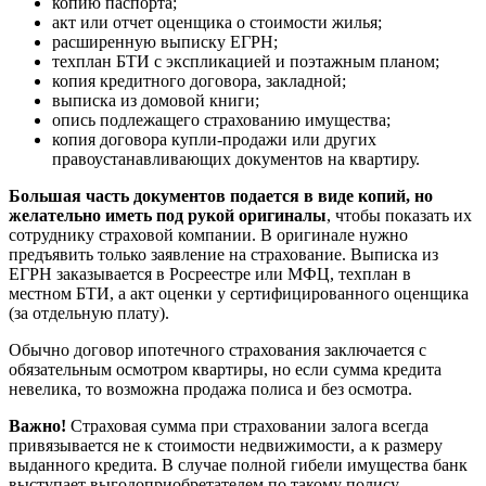
копию паспорта;
акт или отчет оценщика о стоимости жилья;
расширенную выписку ЕГРН;
техплан БТИ с экспликацией и поэтажным планом;
копия кредитного договора, закладной;
выписка из домовой книги;
опись подлежащего страхованию имущества;
копия договора купли-продажи или других
правоустанавливающих документов на квартиру.
Большая часть документов подается в виде копий, но
желательно иметь под рукой оригиналы
, чтобы показать их
сотруднику страховой компании. В оригинале нужно
предъявить только заявление на страхование. Выписка из
ЕГРН заказывается в Росреестре или МФЦ, техплан в
местном БТИ, а акт оценки у сертифицированного оценщика
(за отдельную плату).
Обычно договор ипотечного страхования заключается с
обязательным осмотром квартиры, но если сумма кредита
невелика, то возможна продажа полиса и без осмотра.
Важно!
Страховая сумма при страховании залога всегда
привязывается не к стоимости недвижимости, а к размеру
выданного кредита. В случае полной гибели имущества банк
выступает выгодоприобретателем по такому полису.