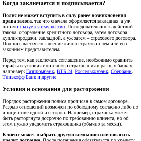
Когда заключается и подписывается?
Полис не может вступить в силу ранее возникновения
права залога
, так что сначала оформляется закладная, а уж
потом
страхуется имущество
. Последовательность действий
такова: оформление кредитного договора, затем договора
купли-продажи, закладной, а уж затем – страхового договора.
Подписывается соглашение лично страхователем или его
законным представителем.
Перед тем, как заключать соглашение, необходимо сравнить
тарифы и условия ипотечного страхования в разных банках,
например:
Газпромбанк
,
ВТБ 24
,
Россельхозбанк
,
Сбербанк
,
Тинькофф Банк и другие
.
Условия и основания для расторжения
Порядок расторжения полиса прописан в самом договоре.
Разрыв отношений возможен по обоюдному согласию либо по
инициативе одной из сторон. Например, страховка может
быть расторгнута досрочно по требованию клиента, но об
этом нужно уведомить страховщика (обычно за месяц).
Клиент может выбрать другую компанию или погасить
кредит досрочно.
После погашения обязательств по кредиту