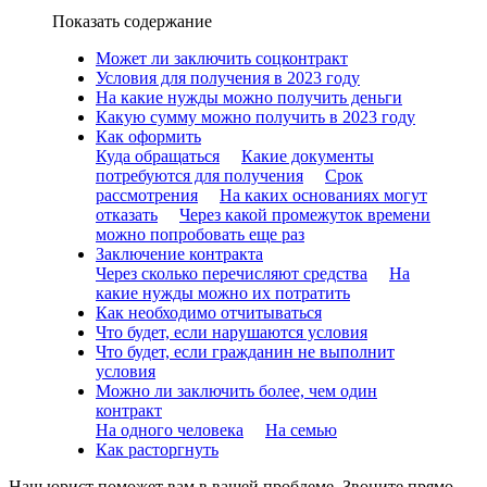
Показать содержание
Может ли заключить соцконтракт
Условия для получения в 2023 году
На какие нужды можно получить деньги
Какую сумму можно получить в 2023 году
Как оформить
Куда обращаться
Какие документы
потребуются для получения
Срок
рассмотрения
На каких основаниях могут
отказать
Через какой промежуток времени
можно попробовать еще раз
Заключение контракта
Через сколько перечисляют средства
На
какие нужды можно их потратить
Как необходимо отчитываться
Что будет, если нарушаются условия
Что будет, если гражданин не выполнит
условия
Можно ли заключить более, чем один
контракт
На одного человека
На семью
Как расторгнуть
Наш юрист поможет вам в вашей проблеме. Звоните прямо