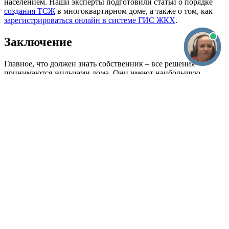
создания ТСЖ
в многоквартирном доме, а также о том, как
зарегистрироваться онлайн в системе ГИС ЖКХ
.
Заключение
Главное, что должен знать собственник – все решения
принимаются жильцами дома. Они имеют наибольшую
юридическую силу в системе управления ТСЖ. Если одного
человека не устраивает существующий порядок, то он должен
заручиться поддержкой половины или более населения дома.
Правление и председатель призваны исполнять и
организовывать решения жильцов. Любой инициативный
собственник может выдвинуться в члены правления, чтобы
заниматься работой по содержанию и обустройству жилья.
Не нашли ответа на вопрос? Звоните нашему юристу!
8 (800) 301-89-25
Наверх
Перейти на канал