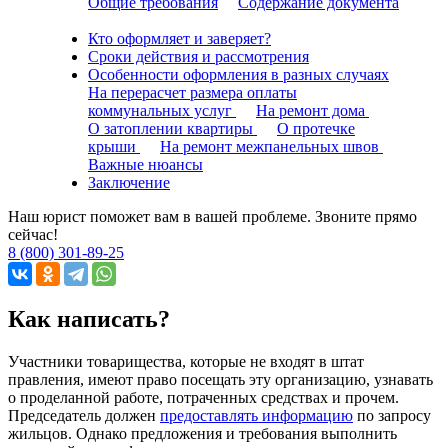
Общие требования
Содержание документа
Кто оформляет и заверяет?
Сроки действия и рассмотрения
Особенности оформления в разных случаях
На перерасчет размера оплаты
коммунальных услуг
На ремонт дома
О затоплении квартиры
О протечке
крыши
На ремонт межпанельных швов
Важные нюансы
Заключение
Наш юрист поможет вам в вашей проблеме. Звоните прямо
сейчас!
8 (800) 301-89-25
Как написать?
Участники товарищества, которые не входят в штат
правления, имеют право посещать эту организацию, узнавать
о проделанной работе, потраченных средствах и прочем.
Председатель должен
предоставлять информацию
по запросу
жильцов. Однако предложения и требования выполнить